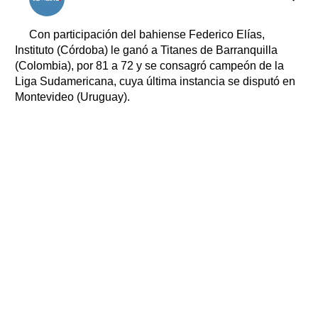
Clasificados
Horóscopo
Con participación del bahiense Federico Elías,
Suplementos
Instituto (Córdoba) le ganó a Titanes de Barranquilla
(Colombia), por 81 a 72 y se consagró campeón de la
Farmacias
Servicios
Liga Sudamericana, cuya última instancia se disputó en
Transportes
Montevideo (Uruguay).
Loterías
Datos Útiles
Fúnebres
Edictos
Teléfonos de urgencia