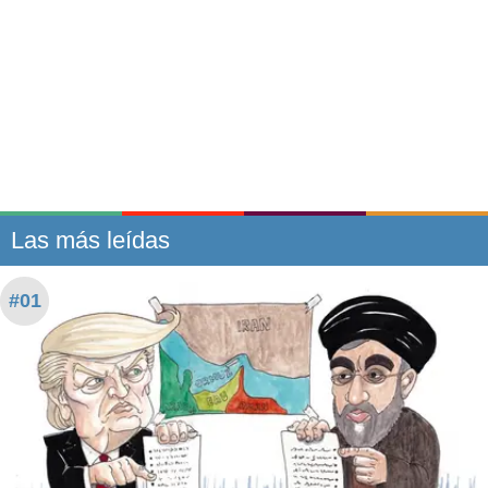
Las más leídas
#01