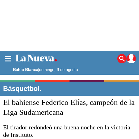
La ciudad
Noticias
Bahía Blanca
|
domingo, 9 de agosto
Punta Alta
La región
Básquetbol.
El país
El bahiense Federico Elías, campeón de la
El mundo
Seguridad
Liga Sudamericana
Opinión
Escenario Olímpico
El tirador redondeó una buena noche en la victoria
Deportes
de Instituto.
Liga del Sur