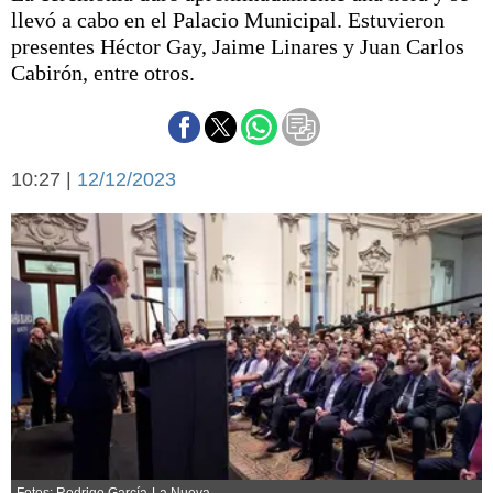
Básquetbol
llevó a cabo en el Palacio Municipal. Estuvieron
Fútbol
presentes Héctor Gay, Jaime Linares y Juan Carlos
Cabirón, entre otros.
Federal A
Aplausos
Arte y cultura
Cines
Economía y finanzas
Economía y campo
10:27 |
12/12/2023
Con el campo
Espacio empresas
Sociedad
Sociedad y tiempo
libre
Tecnología
Turismo
Salud
Es viral
El tiempo
Cartón Lleno
Fúnebres
Fotos: Rodrigo García-La Nueva.