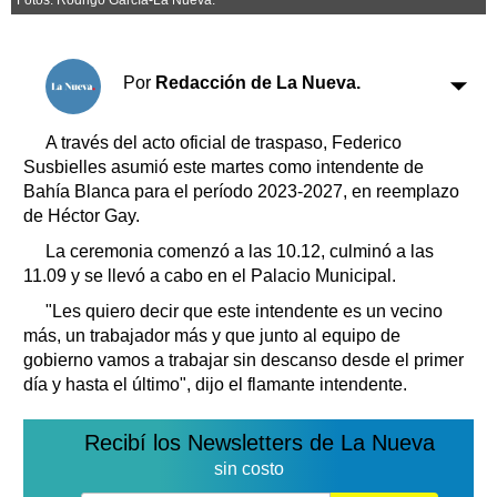
Clasificados
Horóscopo
Suplementos
Por
Redacción de La Nueva.
Farmacias
Servicios
Transportes
A través del acto oficial de traspaso, Federico
Loterías
Susbielles asumió este martes como intendente de
Bahía Blanca para el período 2023-2027, en reemplazo
Datos Útiles
de Héctor Gay.
Fúnebres
La ceremonia comenzó a las 10.12, culminó a las
Edictos
11.09 y se llevó a cabo en el Palacio Municipal.
Teléfonos de urgencia
"Les quiero decir que este intendente es un vecino
más, un trabajador más y que junto al equipo de
gobierno vamos a trabajar sin descanso desde el primer
día y hasta el último", dijo el flamante intendente.
Recibí los Newsletters de La Nueva
sin costo