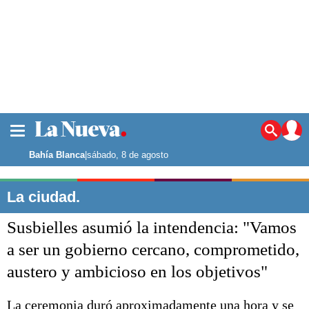
La ciudad
Noticias
Bahía Blanca
|
sábado, 8 de agosto
Punta Alta
La región
La ciudad.
El país
Susbielles asumió la intendencia: "Vamos
El mundo
Seguridad
a ser un gobierno cercano, comprometido,
Opinión
austero y ambicioso en los objetivos"
Escenario Olímpico
Deportes
Liga del Sur
La ceremonia duró aproximadamente una hora y se