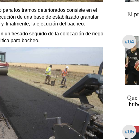
 para los tramos deteriorados consiste en el
El p
ejecución de una base de estabilizado granular,
o y, finalmente, la ejecución del bacheo.
e en un fresado seguido de la colocación de riego
áltica para bacheo.
#04
Que 
hubo
#05