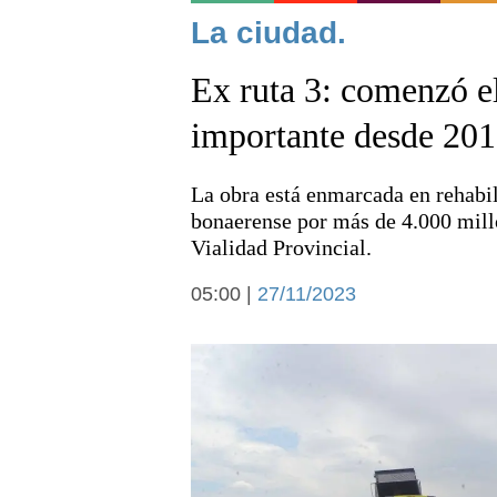
Noticias
La ciudad.
Ex ruta 3: comenzó e
importante desde 20
La obra está enmarcada en rehabili
Deportes
bonaerense por más de 4.000 millo
Vialidad Provincial.
05:00 |
27/11/2023
Arte y cultura
Economía y campo