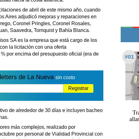
Edictos
citaciones de abril de este mismo año, cuando
Teléfonos de urgencia
os Aires adjudicó mejoras y reparaciones en
rrego, Coronel Pringles, Coronel Rosales,
an, Saavedra, Tornquist y Bahía Blanca.
pisos SA es la empresa que está cargo de los
on la licitación con una oferta
% por encima del presupuesto oficial (era de
#01
letters de La Nueva
sin costo
Registrar
tivo de alrededor de 30 días e incluyen bacheo
Tr
nas.
alla
tores más complejos, realizado por
octubre por personal de Vialidad Provincial con