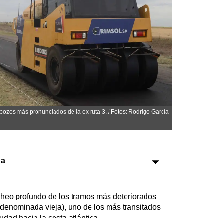
Sociedad
Tecnología
Turismo
Salud
Es viral
pozos más pronunciados de la ex ruta 3. / Fotos: Rodrigo García-
Farmacias
da
Transportes
Loterías
cheo profundo de los tramos más deteriorados
Datos Útiles
 (denominada vieja), uno de los más transitados
Fúnebres
dad hacia la costa atlántica.