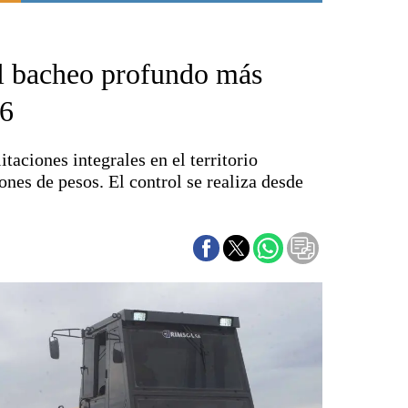
Punta Alta
La región
l bacheo profundo más
El país
El mundo
16
Seguridad
Opinión
taciones integrales en el territorio
Escenario Olímpico
nes de pesos. El control se realiza desde
Liga del Sur
Básquetbol
Fútbol
Federal A
Aplausos
Cines
Economía y finanzas
Con el campo
Espacio empresas