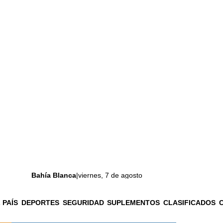
Bahía Blanca
|
viernes, 7 de agosto
 PAÍS
DEPORTES
SEGURIDAD
SUPLEMENTOS
CLASIFICADOS
La ciudad