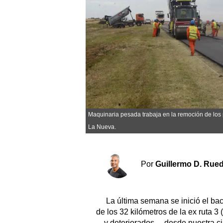
Sociedad y tiempo libre
El tiempo
Cartón Lleno
Fúnebres
Maquinaria pesada trabaja en la remoción de los 
Clasificados
La Nueva.
Horóscopo
Suplementos
Por
Guillermo D. Rue
Servicios
La última semana se inició el ba
de los 32 kilómetros de la ex ruta 3
—y deteriorados— desde nuestra ciu