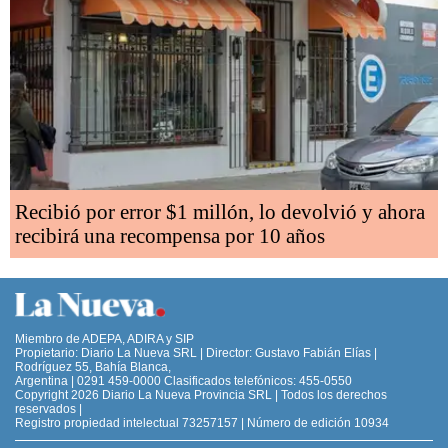
Recibió por error $1 millón, lo devolvió y ahora
recibirá una recompensa por 10 años
Miembro de ADEPA, ADIRA y SIP
Propietario: Diario La Nueva SRL | Director: Gustavo Fabián Elías |
Rodríguez 55, Bahía Blanca,
Argentina | 0291 459-0000 Clasificados telefónicos: 455-0550
Copyright 2026 Diario La Nueva Provincia SRL | Todos los derechos
reservados |
Registro propiedad intelectual 73257157 | Número de edición 10934