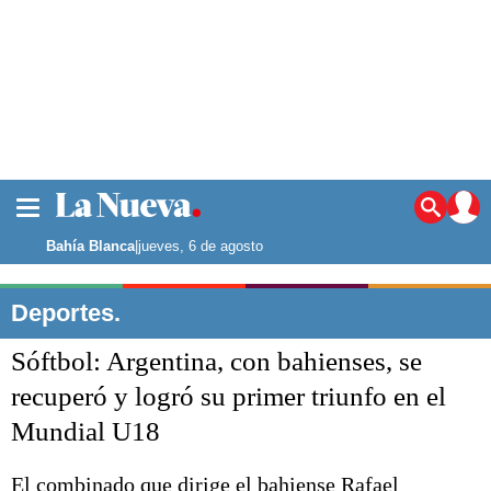
La ciudad
Noticias
Bahía Blanca
|
jueves, 6 de agosto
Punta Alta
La región
Deportes.
El país
Sóftbol: Argentina, con bahienses, se
El mundo
Seguridad
recuperó y logró su primer triunfo en el
Opinión
Mundial U18
Escenario Olímpico
Deportes
Liga del Sur
El combinado que dirige el bahiense Rafael