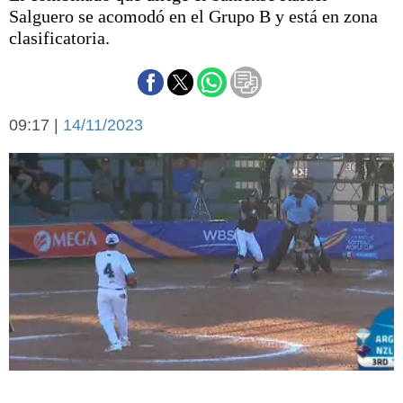
Básquetbol
Salguero se acomodó en el Grupo B y está en zona
Fútbol
clasificatoria.
Federal A
Aplausos
Arte y cultura
Cines
09:17 |
14/11/2023
Economía y finanzas
Economía y campo
Con el campo
Espacio empresas
Sociedad
Sociedad y tiempo
libre
Tecnología
Turismo
Salud
Es viral
El tiempo
Cartón Lleno
Fúnebres