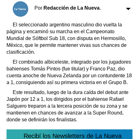
Clasificados
Por
Redacción de La Nueva.
Horóscopo
Suplementos
El seleccionado argentino masculino dio vuelta la
Farmacias
página y encaminó su marcha en el Campeonato
Servicios
Transportes
Mundial de Sóftbol Sub 18, con disputa en Hermosillo,
México, que le permite mantener vivas sus chances de
Loterías
clasificación.
Datos Útiles
El combinado albiceleste, integrado por los jugadores
Fúnebres
bahienses Tomás Pintos (fue titular) y Franco Paz, dio
Edictos
cuenta anoche de Nueva Zelanda por un contundente 18
Teléfonos de urgencia
a 1, consiguiendo así su primera victoria en el Grupo B.
Este resultado, luego de la dura caída del debut ante
Japón por 12 a 1, los dirigidos por el bahiense Rafael
Salguero treparon a la tercera posición de su zona y se
mantienen en chances de avanzar a la Super Round,
donde se definirán los finalistas.
Recibí los Newsletters de La Nueva