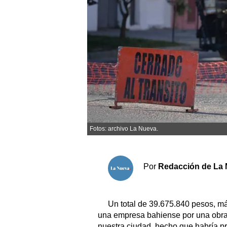
Sociedad y tiempo libre
El tiempo
Cartón Lleno
Fúnebres
Clasificados
Fotos: archivo La Nueva.
Horóscopo
Suplementos
Por
Redacción de La 
Servicios
Un total de 39.675.840 pesos, m
una empresa bahiense por una obra
nuestra ciudad, hecho que habría 