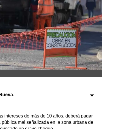
Sociedad
Tecnología
Turismo
Salud
Es viral
Farmacias
Nueva.
Transportes
Loterías
ás intereses de más de 10 años, deberá pagar
Datos Útiles
 pública mal señalizada en la zona urbana de
Fúnebres
provocado un grave choque.