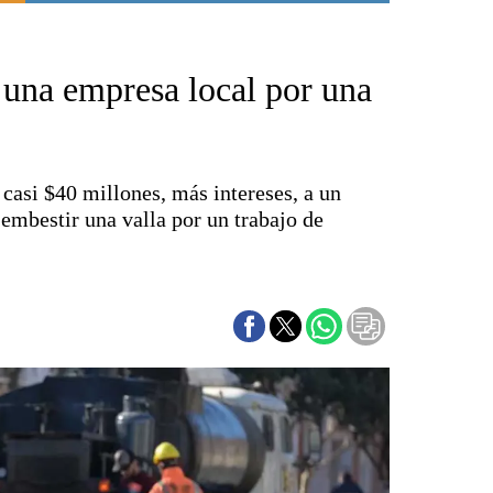
Punta Alta
La región
 una empresa local por una
El país
El mundo
Seguridad
Opinión
casi $40 millones, más intereses, a un
Escenario Olímpico
 embestir una valla por un trabajo de
Liga del Sur
Básquetbol
Fútbol
Federal A
Aplausos
Cines
Economía y finanzas
Con el campo
Espacio empresas