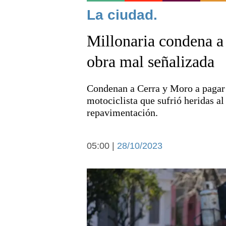
Noticias
La ciudad.
Millonaria condena a
obra mal señalizada
Condenan a Cerra y Moro a pagar 
Deportes
motociclista que sufrió heridas al
repavimentación.
05:00 |
28/10/2023
Arte y cultura
Economía y campo