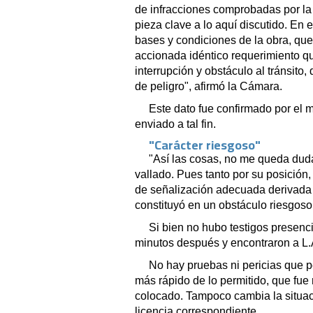
de infracciones comprobadas por la 
pieza clave a lo aquí discutido. En ef
bases y condiciones de la obra, qu
accionada idéntico requerimiento q
interrupción y obstáculo al tránsito
de peligro", afirmó la Cámara.
Este dato fue confirmado por el m
enviado a tal fin.
"Carácter riesgoso"
"Así las cosas, no me queda duda
vallado. Pues tanto por su posición, 
de señalización adecuada derivada
constituyó en un obstáculo riesgoso 
Si bien no hubo testigos presenc
minutos después y encontraron a L.A.
No hay pruebas ni pericias que pe
más rápido de lo permitido, que fue 
colocado. Tampoco cambia la situaci
licencia correspondiente.