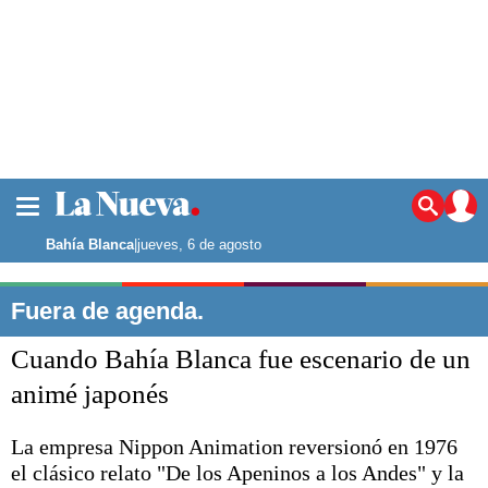
La ciudad
Noticias
Bahía Blanca
|
jueves, 6 de agosto
Punta Alta
La región
Fuera de agenda.
El país
Cuando Bahía Blanca fue escenario de un
El mundo
Seguridad
animé japonés
Opinión
Escenario Olímpico
La empresa Nippon Animation reversionó en 1976
Deportes
el clásico relato "De los Apeninos a los Andes" y la
Liga del Sur