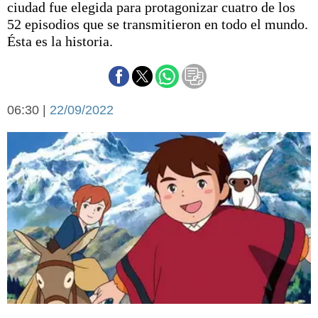
ciudad fue elegida para protagonizar cuatro de los
Básquetbol
52 episodios que se transmitieron en todo el mundo.
Fútbol
Ésta es la historia.
Federal A
Aplausos
Arte y cultura
Cines
Economía y finanzas
06:30 |
Economía y campo
22/09/2022
Con el campo
Espacio empresas
Sociedad
Sociedad y tiempo
libre
Tecnología
Turismo
Salud
Es viral
El tiempo
Cartón Lleno
Fúnebres