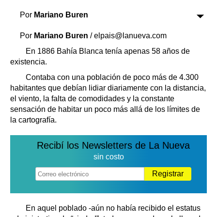
Clasificados
Por
Mariano Buren
Horóscopo
Suplementos
Por
Mariano Buren
/ elpais@lanueva.com
Farmacias
Servicios
En 1886 Bahía Blanca tenía apenas 58 años de
Transportes
existencia.
Loterías
Contaba con una población de poco más de 4.300
Datos Útiles
habitantes que debían lidiar diariamente con la distancia,
Fúnebres
el viento, la falta de comodidades y la constante
sensación de habitar un poco más allá de los límites de
Edictos
la cartografía.
Teléfonos de urgencia
Recibí los Newsletters de La Nueva
sin costo
Registrar
En aquel poblado -aún no había recibido el estatus