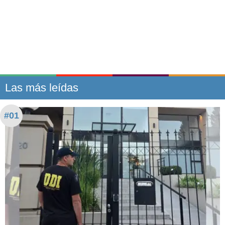
Las más leídas
#01