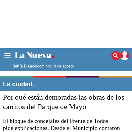
La ciudad
Noticias
Bahía Blanca
|
domingo, 9 de agosto
Punta Alta
La región
La ciudad.
El país
Por qué están demoradas las obras de los
El mundo
Seguridad
carritos del Parque de Mayo
Opinión
Escenario Olímpico
El bloque de concejales del Frente de Todos
Deportes
pide explicaciones. Desde el Municipio contaron
Liga del Sur