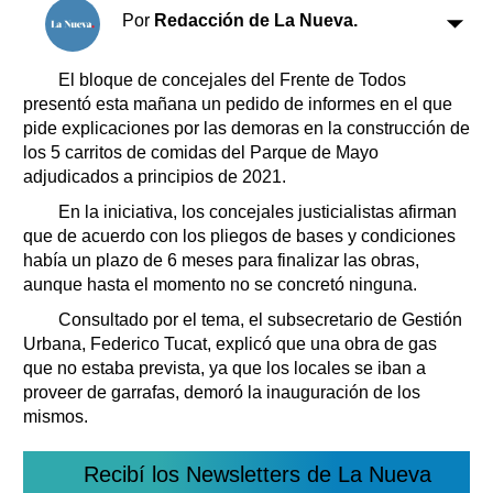
Clasificados
Por
Redacción de La Nueva.
Horóscopo
Suplementos
El bloque de concejales del Frente de Todos
presentó esta mañana un pedido de informes en el que
Farmacias
Servicios
pide explicaciones por las demoras en la construcción de
Transportes
los 5 carritos de comidas del Parque de Mayo
Loterías
adjudicados a principios de 2021.
Datos Útiles
En la iniciativa, los concejales justicialistas afirman
Fúnebres
que de acuerdo con los pliegos de bases y condiciones
Edictos
había un plazo de 6 meses para finalizar las obras,
Teléfonos de urgencia
aunque hasta el momento no se concretó ninguna.
Consultado por el tema, el subsecretario de Gestión
Urbana, Federico Tucat, explicó que una obra de gas
que no estaba prevista, ya que los locales se iban a
proveer de garrafas, demoró la inauguración de los
mismos.
Recibí los Newsletters de La Nueva