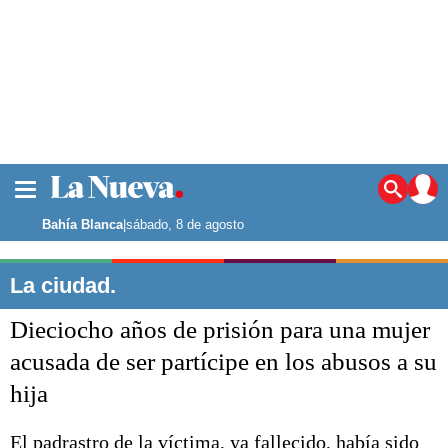
La ciudad
Noticias
Bahía Blanca
|
sábado, 8 de agosto
Punta Alta
La región
La ciudad.
El país
Dieciocho años de prisión para una mujer
El mundo
Seguridad
acusada de ser partícipe en los abusos a su
Opinión
hija
Escenario Olímpico
Deportes
Liga del Sur
El padrastro de la víctima, ya fallecido, había sido