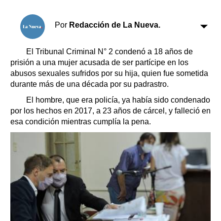
Clasificados
Horóscopo
Por
Redacción de La Nueva.
Suplementos
Farmacias
Servicios
El Tribunal Criminal N° 2 condenó a 18 años de
Transportes
prisión a una mujer acusada de ser partícipe en los
abusos sexuales sufridos por su hija, quien fue sometida
Loterías
durante más de una década por su padrastro.
Datos Útiles
El hombre, que era policía, ya había sido condenado
Fúnebres
por los hechos en 2017, a 23 años de cárcel, y falleció en
Edictos
esa condición mientras cumplía la pena.
Teléfonos de urgencia