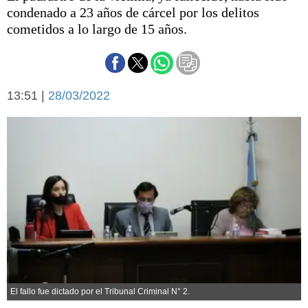
Básquetbol
condenado a 23 años de cárcel por los delitos
Fútbol
cometidos a lo largo de 15 años.
Federal A
Aplausos
Arte y cultura
Cines
13:51 |
28/03/2022
Economía y finanzas
Economía y campo
Con el campo
Espacio empresas
Sociedad
Sociedad y tiempo
libre
Tecnología
Turismo
Salud
Es viral
El tiempo
Cartón Lleno
Fúnebres
El fallo fue dictado por el Tribunal Criminal N° 2.