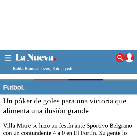
La ciudad
Noticias
Bahía Blanca
|
jueves, 6 de agosto
Punta Alta
La región
Fútbol.
El país
Un póker de goles para una victoria que
El mundo
Seguridad
alimenta una ilusión grande
Opinión
Escenario Olímpico
Villa Mitre se hizo un festín ante Sportivo Belgrano
Deportes
con un contundente 4 a 0 en El Fortín. Su gente lo
Liga del Sur