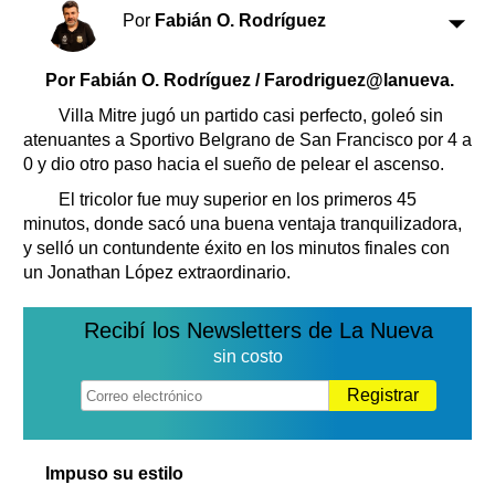
Clasificados
Por
Fabián O. Rodríguez
Horóscopo
Suplementos
Por Fabián O. Rodríguez / Farodriguez@lanueva.
Farmacias
Servicios
Villa Mitre jugó un partido casi perfecto, goleó sin
Transportes
atenuantes a Sportivo Belgrano de San Francisco por 4 a
0 y dio otro paso hacia el sueño de pelear el ascenso.
Loterías
Datos Útiles
El tricolor fue muy superior en los primeros 45
minutos, donde sacó una buena ventaja tranquilizadora,
Fúnebres
y selló un contundente éxito en los minutos finales con
Edictos
un Jonathan López extraordinario.
Teléfonos de urgencia
Recibí los Newsletters de La Nueva
sin costo
Registrar
Impuso su estilo