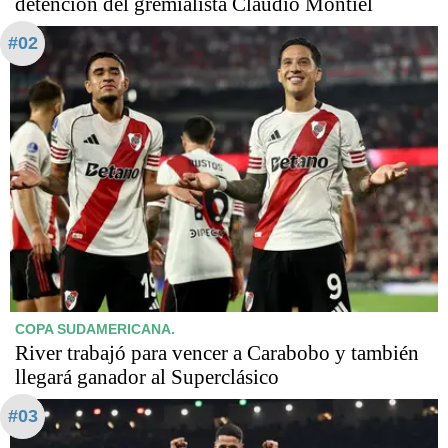
detención del gremialista Claudio Montiel
#02
COPA SUDAMERICANA.
River trabajó para vencer a Carabobo y también
llegará ganador al Superclásico
#03