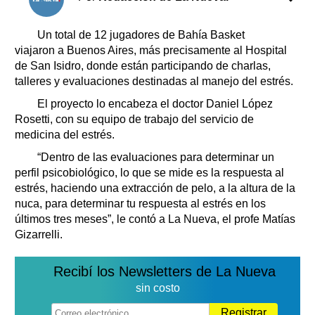
Clasificados
Horóscopo
Un total de 12 jugadores de Bahía Basket
Suplementos
viajaron a Buenos Aires, más precisamente al Hospital
de San Isidro, donde están participando de charlas,
Farmacias
Servicios
talleres y evaluaciones destinadas al manejo del estrés.
Transportes
El proyecto lo encabeza el doctor Daniel López
Loterías
Rosetti, con su equipo de trabajo del servicio de
Datos Útiles
medicina del estrés.
Fúnebres
“Dentro de las evaluaciones para determinar un
Edictos
perfil psicobiológico, lo que se mide es la respuesta al
Teléfonos de urgencia
estrés, haciendo una extracción de pelo, a la altura de la
nuca, para determinar tu respuesta al estrés en los
últimos tres meses”, le contó a La Nueva, el profe Matías
Gizarrelli.
Recibí los Newsletters de La Nueva
sin costo
Registrar