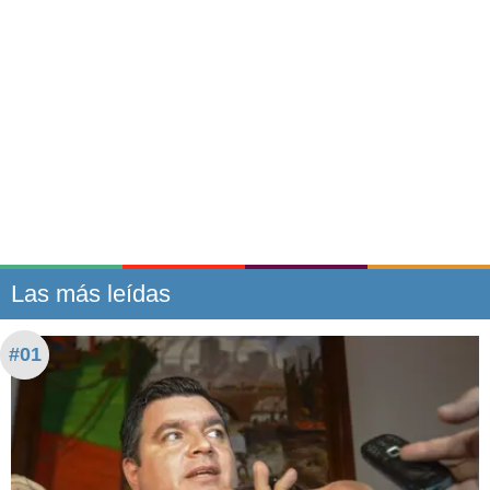
Las más leídas
#01