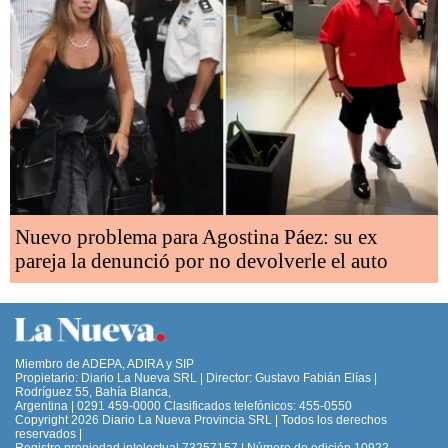
Nuevo problema para Agostina Páez: su ex
pareja la denunció por no devolverle el auto
Miembro de ADEPA, ADIRA y SIP
Propietario: Diario La Nueva SRL | Director: Gustavo Fabián Elías |
Rodríguez 55, Bahía Blanca,
Argentina | 0291 459-0000 Clasificados telefónicos: 455-0550
Copyright 2026 Diario La Nueva Provincia SRL | Todos los derechos
reservados |