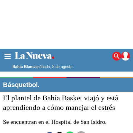
La ciudad
Noticias
Bahía Blanca
|
sábado, 8 de agosto
Punta Alta
La región
Básquetbol.
El país
El plantel de Bahía Basket viajó y está
El mundo
Seguridad
aprendiendo a cómo manejar el estrés
Opinión
Escenario Olímpico
Se encuentran en el Hospital de San Isidro.
Deportes
Liga del Sur