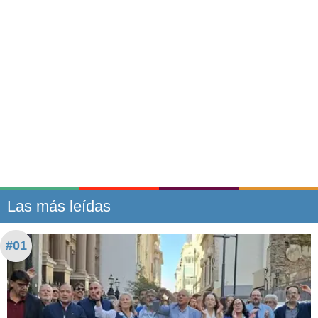
Las más leídas
#01