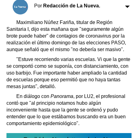
Clasificados
Por
Redacción de La Nueva.
Horóscopo
Suplementos
Maximiliano Núñez Fariña, titular de Región
Sanitaria I, dijo esta mañana que "seguramente algún
Farmacias
Servicios
brote puede haber" de contagios de coronavirus por la
Transportes
realización el último domingo de las elecciones PASO,
Loterías
aunque señaló que el mismo "no debería ser masivo".
Datos Útiles
"Estuve recorriendo varias escuelas. Vi que la gente
Fúnebres
se comportó como se suponía, con distanciamiento, con
Edictos
uso barbijo. Fue importante haber ampliado la cantidad
Teléfonos de urgencia
de escuelas porque eso permitió que no haya tantas
mesas juntas", detalló.
En diálogo con
Panorama
, por LU2, el profesional
contó que "al principio notamos hubo algún
inconveniente hasta que la gente se ordenó y pudo
entender que lo que estábamos buscando era un buen
comportamiento epidemiológico".