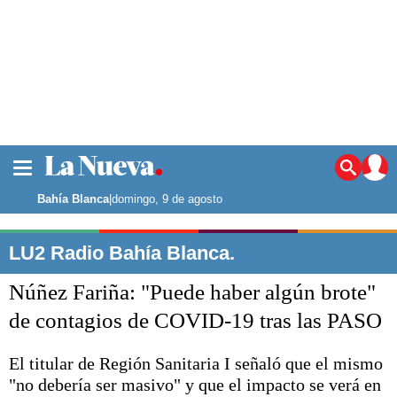
La ciudad
Noticias
Bahía Blanca
|
domingo, 9 de agosto
Punta Alta
La región
LU2 Radio Bahía Blanca.
El país
Núñez Fariña: "Puede haber algún brote"
El mundo
Seguridad
de contagios de COVID-19 tras las PASO
Opinión
Escenario Olímpico
El titular de Región Sanitaria I señaló que el mismo
Deportes
"no debería ser masivo" y que el impacto se verá en
Liga del Sur