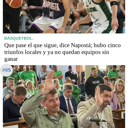
BÁSQUETBOL.
Que pase el que sigue, dice Napostá; hubo cinco
triunfos locales y ya no quedan equipos sin
ganar
#05