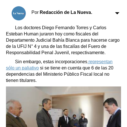
Clasificados
Horóscopo
Por
Redacción de La Nueva.
Suplementos
Farmacias
Los doctores Diego Fernando Torres y Carlos
Servicios
Esteban Human juraron hoy como fiscales del
Transportes
Departamento Judicial Bahía Blanca para hacerse cargo
Loterías
de la UFIJ N° 4 y una de las fiscalías del Fuero de
Datos Útiles
Responsabilidad Penal Juvenil, respectivamente.
Fúnebres
Sin embargo, estas incorporaciones
representan
Edictos
sólo un paliativo
si se tiene en cuenta que 6 de las 20
Teléfonos de urgencia
dependencias del Ministerio Público Fiscal local no
tienen titulares.