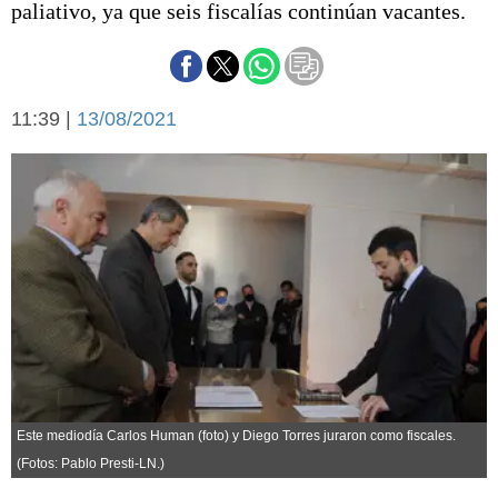
paliativo, ya que seis fiscalías continúan vacantes.
Básquetbol
Fútbol
Federal A
Aplausos
Arte y cultura
11:39 |
13/08/2021
Cines
Economía y finanzas
Economía y campo
Con el campo
Espacio empresas
Sociedad
Sociedad y tiempo
libre
Tecnología
Turismo
Salud
Es viral
El tiempo
Este mediodía Carlos Human (foto) y Diego Torres juraron como fiscales.
Cartón Lleno
(Fotos: Pablo Presti-LN.)
Fúnebres