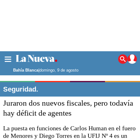
La ciudad
Noticias
Bahía Blanca
|
domingo, 9 de agosto
Punta Alta
La región
Seguridad.
El país
Juraron dos nuevos fiscales, pero todavía
El mundo
Seguridad
hay déficit de agentes
Opinión
Escenario Olímpico
La puesta en funciones de Carlos Human en el fuero
Deportes
de Menores y Diego Torres en la UFIJ Nº 4 es un
Liga del Sur