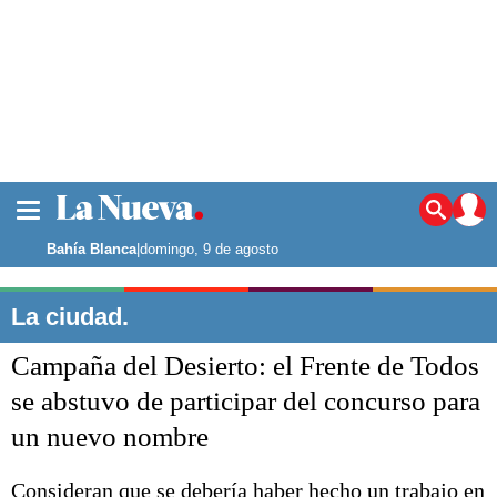
La ciudad
Noticias
Bahía Blanca
|
domingo, 9 de agosto
Punta Alta
La región
La ciudad.
El país
Campaña del Desierto: el Frente de Todos
El mundo
Seguridad
se abstuvo de participar del concurso para
Opinión
un nuevo nombre
Escenario Olímpico
Deportes
Liga del Sur
Consideran que se debería haber hecho un trabajo en