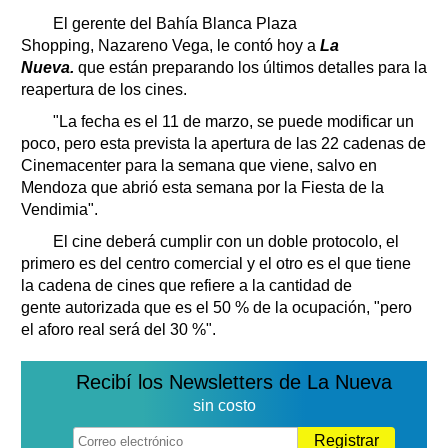
Clasificados
El gerente del Bahía Blanca Plaza
Horóscopo
Shopping, Nazareno Vega, le contó hoy a
La
Suplementos
Nueva.
que están preparando los últimos detalles para la
reapertura de los cines.
Farmacias
Servicios
"La fecha es el 11 de marzo, se puede modificar un
Transportes
poco, pero esta prevista la apertura de las 22 cadenas de
Loterías
Cinemacenter para la semana que viene, salvo en
Datos Útiles
Mendoza que abrió esta semana por la Fiesta de la
Fúnebres
Vendimia".
Edictos
El cine deberá cumplir con un doble protocolo, el
Teléfonos de urgencia
primero es del centro comercial y el otro es el que tiene
la cadena de cines que refiere a la cantidad de
gente autorizada que es el 50 % de la ocupación, "pero
el aforo real será del 30 %".
Recibí los Newsletters de La Nueva
sin costo
Registrar