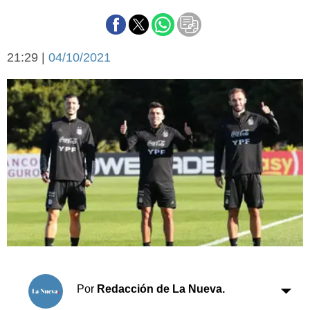
Básquetbol
Fútbol
Federal A
21:29 |
04/10/2021
Aplausos
Arte y cultura
Cines
Economía y finanzas
Economía y campo
Con el campo
Espacio empresas
Sociedad
Sociedad y tiempo
libre
Tecnología
Turismo
Salud
Es viral
El tiempo
Cartón Lleno
Por
Redacción de La Nueva.
Fúnebres