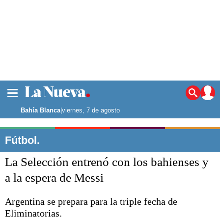
La ciudad
Noticias
Bahía Blanca
|
viernes, 7 de agosto
Punta Alta
La región
Fútbol.
El país
La Selección entrenó con los bahienses y
El mundo
Seguridad
a la espera de Messi
Opinión
Escenario Olímpico
Argentina se prepara para la triple fecha de
Deportes
Eliminatorias.
Liga del Sur