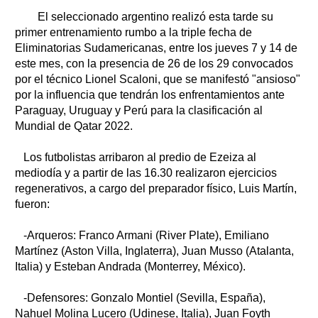
Clasificados
El seleccionado argentino realizó esta tarde su
Horóscopo
primer entrenamiento rumbo a la triple fecha de
Suplementos
Eliminatorias Sudamericanas, entre los jueves 7 y 14 de
este mes, con la presencia de 26 de los 29 convocados
Farmacias
Servicios
por el técnico Lionel Scaloni, que se manifestó "ansioso"
Transportes
por la influencia que tendrán los enfrentamientos ante
Loterías
Paraguay, Uruguay y Perú para la clasificación al
Datos Útiles
Mundial de Qatar 2022.
Fúnebres
Los futbolistas arribaron al predio de Ezeiza al
Edictos
mediodía y a partir de las 16.30 realizaron ejercicios
Teléfonos de urgencia
regenerativos, a cargo del preparador físico, Luis Martín,
fueron:
-Arqueros: Franco Armani (River Plate), Emiliano
Martínez (Aston Villa, Inglaterra), Juan Musso (Atalanta,
Italia) y Esteban Andrada (Monterrey, México).
-Defensores: Gonzalo Montiel (Sevilla, España),
Nahuel Molina Lucero (Udinese, Italia), Juan Foyth