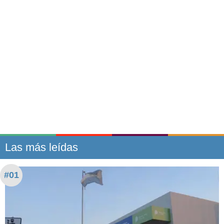
Las más leídas
#01