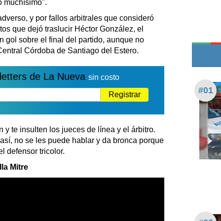
yó muchísimo".
Edictos
verso, y por fallos arbitrales que consideró
Teléfonos de urgencia
tos que dejó traslucir Héctor González, el
n gol sobre el final del partido, aunque no
 Central Córdoba de Santiago del Estero.
letters de La Nueva
sin costo
#01
Registrar
te insulten los jueces de línea y el árbitro.
así, no se les puede hablar y da bronca porque
l defensor tricolor.
lla Mitre