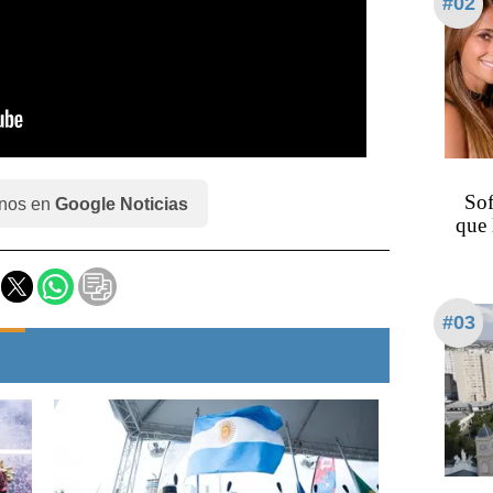
#02
Sof
nos en
Google Noticias
que 
#03