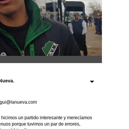
Sociedad
Tecnología
Turismo
Salud
Es viral
Nueva.
Farmacias
Transportes
egui@lanueva.com
Loterías
Datos Útiles
icimos un partido interesante y merecíamos
enuos porque tuvimos un par de errores,
Fúnebres