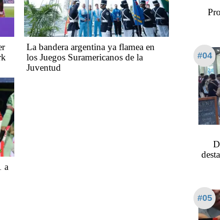
Pro
er
La bandera argentina ya flamea en
#04
rk
los Juegos Suramericanos de la
Juventud
D
dest
1 a
#05