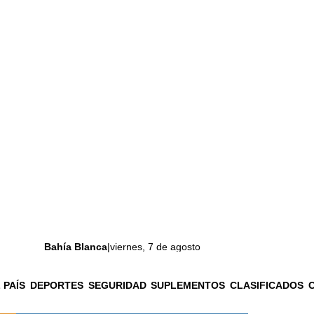
Bahía Blanca
|
viernes, 7 de agosto
 PAÍS
DEPORTES
SEGURIDAD
SUPLEMENTOS
CLASIFICADOS
La ciudad