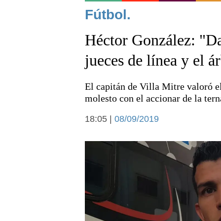
Noticias
Fútbol.
Héctor González: "Da 
jueces de línea y el á
El capitán de Villa Mitre valoró e
Deportes
molesto con el accionar de la terna
18:05 |
08/09/2019
Arte y cultura
Economía y campo