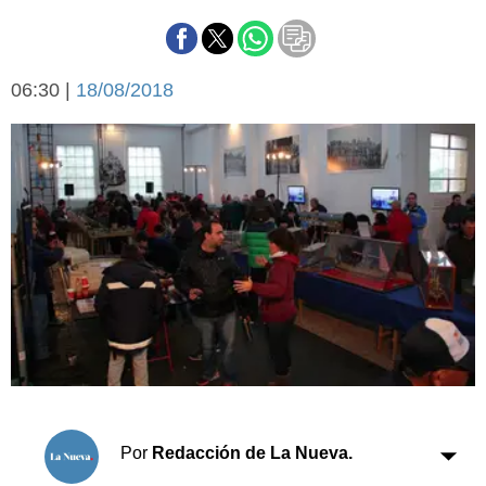
Básquetbol
Fútbol
Federal A
06:30 |
18/08/2018
Aplausos
Arte y cultura
Cines
Economía y finanzas
Economía y campo
Con el campo
Espacio empresas
Sociedad
Sociedad y tiempo
libre
Tecnología
Turismo
Salud
Es viral
El tiempo
Cartón Lleno
Por
Redacción de La Nueva.
Fúnebres