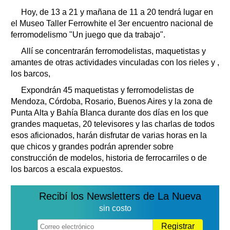
Clasificados
Hoy, de 13 a 21 y mañana de 11 a 20 tendrá lugar en
Horóscopo
el Museo Taller Ferrowhite el 3er encuentro nacional de
Suplementos
ferromodelismo "Un juego que da trabajo".
Farmacias
Allí se concentrarán ferromodelistas, maquetistas y
Servicios
amantes de otras actividades vinculadas con los rieles y ,
Transportes
los barcos,
Loterías
Expondrán 45 maquetistas y ferromodelistas de
Datos Útiles
Mendoza, Córdoba, Rosario, Buenos Aires y la zona de
Fúnebres
Punta Alta y Bahía Blanca durante dos días en los que
Edictos
grandes maquetas, 20 televisores y las charlas de todos
Teléfonos de urgencia
esos aficionados, harán disfrutar de varias horas en la
que chicos y grandes podrán aprender sobre
construcción de modelos, historia de ferrocarriles o de
los barcos a escala expuestos.
Recibí los Newsletters de La Nueva
sin costo
Registrar