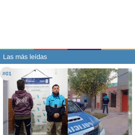
Las más leídas
#01