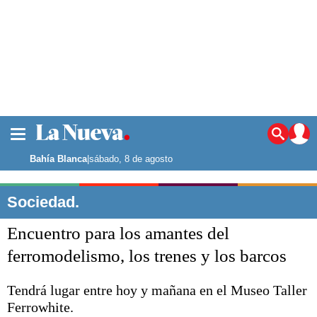
La ciudad
Noticias
Bahía Blanca
|
sábado, 8 de agosto
Punta Alta
La región
Sociedad.
El país
Encuentro para los amantes del
El mundo
Seguridad
ferromodelismo, los trenes y los barcos
Opinión
Escenario Olímpico
Tendrá lugar entre hoy y mañana en el Museo Taller
Deportes
Ferrowhite.
Liga del Sur