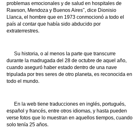
Clasificados
problemas emocionales y de salud en hospitales de
Rawson, Mendoza y Buenos Aires", dice Dionisio
Horóscopo
Llanca, el hombre que en 1973 conmocionó a todo el
Suplementos
país al contar que había sido abducido por
Farmacias
extraterrestres.
Servicios
Transportes
Loterías
Su historia, o al menos la parte que transcurre
Datos Útiles
durante la madrugada del 28 de octubre de aquel año,
Fúnebres
cuando aseguró haber estado dentro de una nave
Edictos
tripulada por tres seres de otro planeta, es reconocida en
Teléfonos de urgencia
todo el mundo.
En la web tiene traducciones en inglés, portugués,
español y francés, entre otros idiomas, y hasta pueden
verse fotos que lo muestran en aquellos tiempos, cuando
solo tenía 25 años.