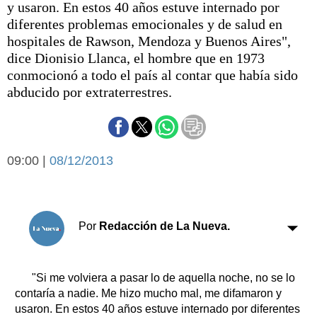
y usaron. En estos 40 años estuve internado por
Básquetbol
diferentes problemas emocionales y de salud en
Fútbol
hospitales de Rawson, Mendoza y Buenos Aires",
Federal A
dice Dionisio Llanca, el hombre que en 1973
Aplausos
Arte y cultura
conmocionó a todo el país al contar que había sido
Cines
abducido por extraterrestres.
Economía y finanzas
Economía y campo
Con el campo
Espacio empresas
09:00 |
08/12/2013
Sociedad
Sociedad y tiempo
libre
Tecnología
Turismo
Salud
Por
Redacción de La Nueva.
Es viral
El tiempo
"Si me volviera a pasar lo de aquella noche, no se lo
Cartón Lleno
contaría a nadie. Me hizo mucho mal, me difamaron y
Fúnebres
usaron. En estos 40 años estuve internado por diferentes