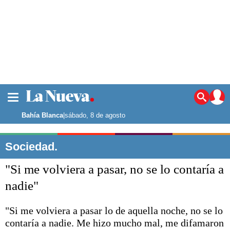
La ciudad
Noticias
Bahía Blanca
|
sábado, 8 de agosto
Punta Alta
La región
Sociedad.
El país
"Si me volviera a pasar, no se lo contaría a
El mundo
Seguridad
nadie"
Opinión
Escenario Olímpico
"Si me volviera a pasar lo de aquella noche, no se lo
Deportes
contaría a nadie. Me hizo mucho mal, me difamaron
Liga del Sur