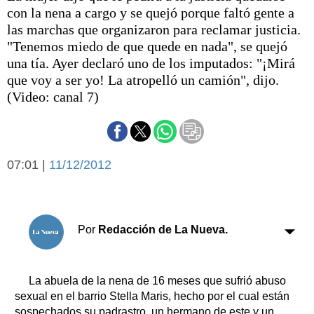
Básquetbol
con la nena a cargo y se quejó porque faltó gente a
Fútbol
las marchas que organizaron para reclamar justicia.
"Tenemos miedo de que quede en nada", se quejó
Federal A
una tía. Ayer declaró uno de los imputados: "¡Mirá
Aplausos
Arte y cultura
que voy a ser yo! La atropelló un camión", dijo.
Cines
(Video: canal 7)
Economía y finanzas
Economía y campo
Con el campo
Espacio empresas
Sociedad
07:01 |
11/12/2012
Sociedad y tiempo
libre
Tecnología
Turismo
Salud
Por
Redacción de La Nueva.
Es viral
El tiempo
Cartón Lleno
La abuela de la nena de 16 meses que sufrió abuso
sexual en el barrio Stella Maris, hecho por el cual están
Fúnebres
sospechados su padrastro, un hermano de este y un