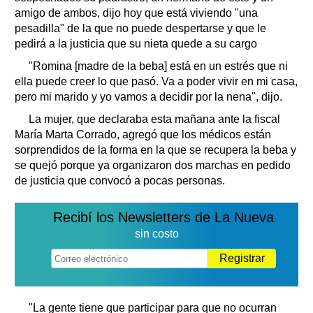
Clasificados
amigo de ambos, dijo hoy que está viviendo "una
Horóscopo
pesadilla" de la que no puede despertarse y que le
pedirá a la justicia que su nieta quede a su cargo
Suplementos
"Romina [madre de la beba] está en un estrés que ni
Farmacias
Servicios
ella puede creer lo que pasó. Va a poder vivir en mi casa,
Transportes
pero mi marido y yo vamos a decidir por la nena", dijo.
Loterías
La mujer, que declaraba esta mañana ante la fiscal
Datos Útiles
María Marta Corrado, agregó que los médicos están
Fúnebres
sorprendidos de la forma en la que se recupera la beba y
Edictos
se quejó porque ya organizaron dos marchas en pedido
Teléfonos de urgencia
de justicia que convocó a pocas personas.
Recibí los Newsletters de La Nueva
sin costo
Registrar
"La gente tiene que participar para que no ocurran