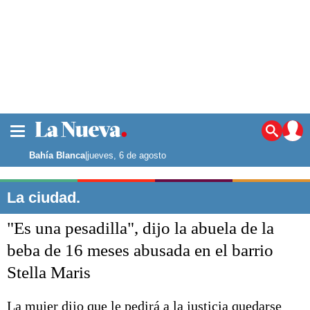
La ciudad
Noticias
Bahía Blanca
|
jueves, 6 de agosto
Punta Alta
La región
La ciudad.
El país
"Es una pesadilla", dijo la abuela de la
El mundo
Seguridad
beba de 16 meses abusada en el barrio
Opinión
Stella Maris
Escenario Olímpico
Deportes
Liga del Sur
La mujer dijo que le pedirá a la justicia quedarse