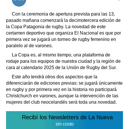
El tiempo
Con la ceremonia de apertura prevista para las 13,
Cartón Lleno
pasado mañana comenzará la decimotercera edición de
Fúnebres
la Copa Patagonia de rugby. La novedad de este
certamen deportivo que organiza El Nacional es que por
Clasificados
primera vez se jugará un torneo de rugby femenino en
Horóscopo
paralelo al de varones.
Suplementos
La Copa es, al mismo tiempo, una plataforma de
Farmacias
Servicios
rodaje para los equipos de nuestra ciudad y la región de
Transportes
cara al calendario 2025 de la Unión de Rugby del Sur.
Loterías
Este año tendrá otros dos aspectos que la
Datos Útiles
diferenciarán de ediciones previas: se jugará únicamente
en rugby y por primera vez en la historia no participará
Fúnebres
Christchurch en varones, aunque la intervención de las
Edictos
mujeres del club neocelandés será toda una novedad.
Teléfonos de urgencia
Recibí los Newsletters de La Nueva
sin costo