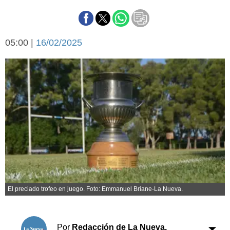
Seguridad
Opinión
Escenario Olímpico
Deportes
05:00 |
16/02/2025
Liga del Sur
Básquetbol
Fútbol
Federal A
Aplausos
Arte y cultura
Cines
Economía y finanzas
Economía y campo
Con el campo
Espacio empresas
Sociedad
Sociedad y tiempo
libre
Tecnología
El preciado trofeo en juego. Foto: Emmanuel Briane-La Nueva.
Turismo
Salud
Por
Redacción de La Nueva.
Es viral