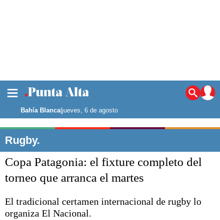
Lo último
Punta Alta
Bahía Blanca
|
jueves, 6 de agosto
De interés
Política
Rugby.
Nuestra gente
Copa Patagonia: el fixture completo del
Bahía Blanca
Noticias
Punta Alta
torneo que arranca el martes
La región
El país
El tradicional certamen internacional de rugby lo
organiza El Nacional.
El mundo