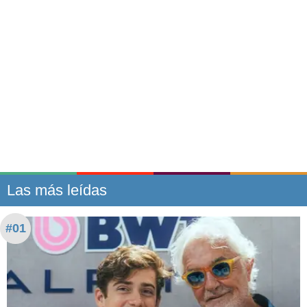
Las más leídas
#01