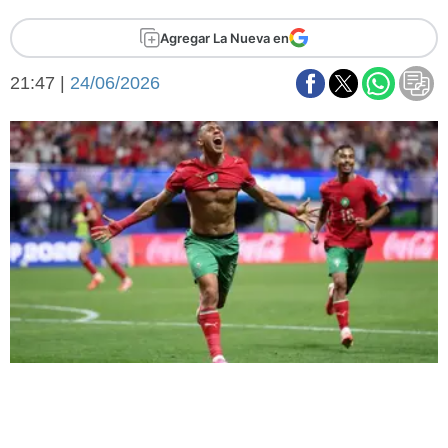
Básquetbol
Agregar La Nueva en
Fútbol
Federal A
21:47 |
24/06/2026
Aplausos
Arte y cultura
Cines
Economía y finanzas
Economía y campo
Con el campo
Espacio empresas
Sociedad
Sociedad y tiempo
libre
Tecnología
Turismo
Salud
Es viral
El tiempo
Fúnebres
Clasificados