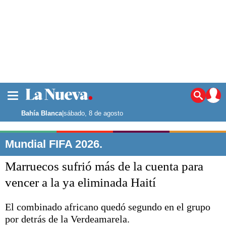
La ciudad
Noticias
Bahía Blanca
|
sábado, 8 de agosto
Punta Alta
La región
Mundial FIFA 2026.
El país
Marruecos sufrió más de la cuenta para
El mundo
Seguridad
vencer a la ya eliminada Haití
Opinión
Escenario Olímpico
El combinado africano quedó segundo en el grupo
Deportes
por detrás de la Verdeamarela.
Liga del Sur