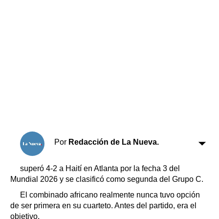
Horóscopo
Suplementos
Farmacias
Servicios
Transportes
Loterías
Datos Útiles
Fúnebres
Edictos
Teléfonos de urgencia
Por
Redacción de La Nueva.
superó 4-2 a Haití en Atlanta por la fecha 3 del
Mundial 2026 y se clasificó como segunda del Grupo C.
El combinado africano realmente nunca tuvo opción
de ser primera en su cuarteto. Antes del partido, era el
objetivo.