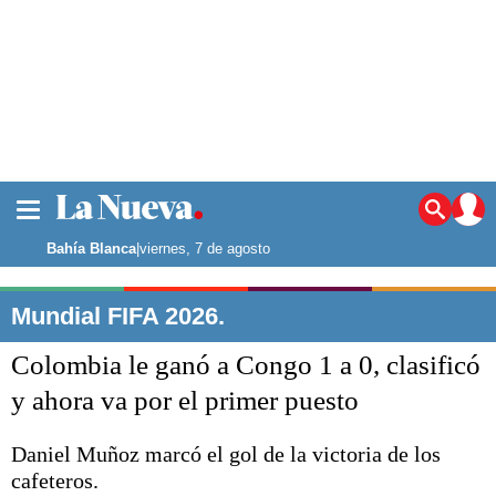
La ciudad
Noticias
Bahía Blanca
|
viernes, 7 de agosto
Punta Alta
La región
Mundial FIFA 2026.
El país
Colombia le ganó a Congo 1 a 0, clasificó
El mundo
Seguridad
y ahora va por el primer puesto
Opinión
Escenario Olímpico
Daniel Muñoz marcó el gol de la victoria de los
Deportes
cafeteros.
Liga del Sur