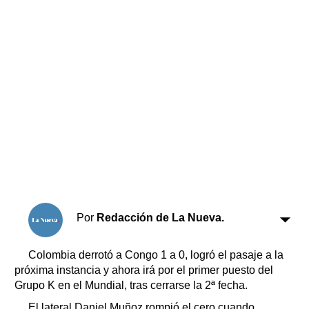
Horóscopo
Suplementos
Farmacias
Servicios
Transportes
Loterías
Datos Útiles
Fúnebres
Edictos
Teléfonos de urgencia
Por
Redacción de La Nueva.
Colombia derrotó a Congo 1 a 0, logró el pasaje a la
próxima instancia y ahora irá por el primer puesto del
Grupo K en el Mundial, tras cerrarse la 2ª fecha.
El lateral Daniel Muñoz rompió el cero cuando