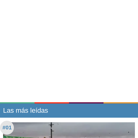
Las más leídas
#01