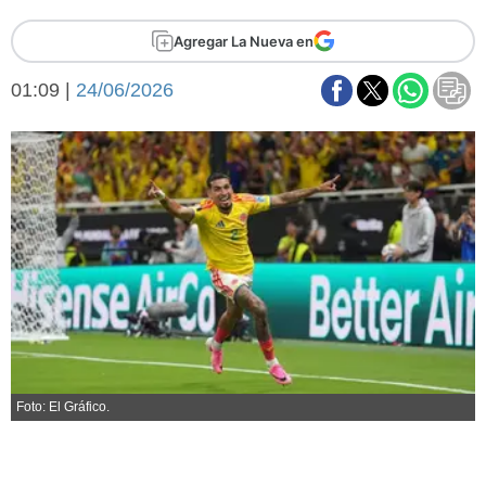
Básquetbol
Agregar La Nueva en
Fútbol
Federal A
01:09 |
24/06/2026
Aplausos
Arte y cultura
Cines
Economía y finanzas
Economía y campo
Con el campo
Espacio empresas
Sociedad
Sociedad y tiempo
libre
Tecnología
Turismo
Salud
Es viral
El tiempo
Foto: El Gráfico.
Fúnebres
Clasificados