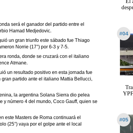
El 
desp
ronda será el ganador del partido entre el
serbio Hamad Medjedovic.
#04
guió un gran triunfo este sábado fue Thiago
ameron Norrie (17°) por 6-3 y 7-5.
era ronda, donde se cruzará con el italiano
érence Atmane.
ió un resultado positivo en esta jornada fue
gran partido ante el italiano Mattia Bellucci,
Tra
YPF 
enina, la argentina Solana Sierra dio pelea
e y número 4 del mundo, Coco Gauff, quien se
 en este Masters de Roma continuará el
#05
 (25°) vaya por el golpe ante el local