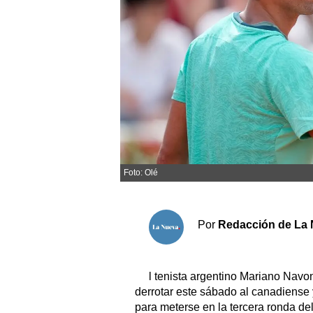
Sociedad y tiempo libre
El tiempo
Fúnebres
Clasificados
Horóscopo
Foto: Olé
Suplementos
Servicios
Por
Redacción de La 
l tenista argentino Mariano Navon
derrotar este sábado al canadiense
para meterse en la tercera ronda d