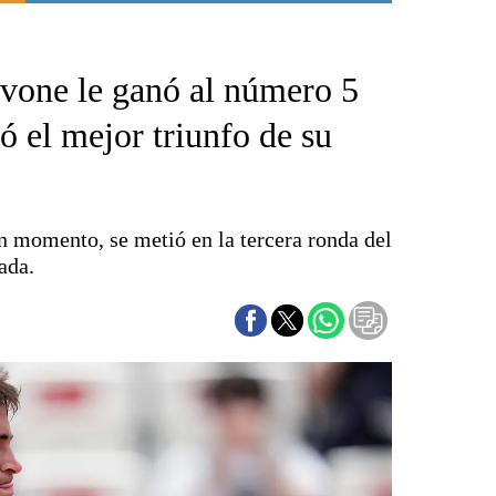
Punta Alta
La región
vone le ganó al número 5
El país
El mundo
 el mejor triunfo de su
Seguridad
Opinión
Escenario Olímpico
an momento, se metió en la tercera ronda del
Liga del Sur
ada.
Básquetbol
Fútbol
Federal A
Aplausos
Cines
Economía y finanzas
Con el campo
Espacio empresas