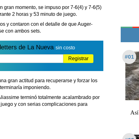
Teléfonos de urgencia
n gran momento, se impuso por 7-6(4) y 7-6(5)
rante 2 horas y 53 minuto de juego.
os y contaron con el detalle de que Auger-
rse con ambos sets.
letters de La Nueva
sin costo
#01
Registrar
 gran actitud para recuperarse y forzar los
e terminaría imponiendo.
-Aliassime terminó totalmente acalambrado por
l juego y con serias complicaciones para
Así