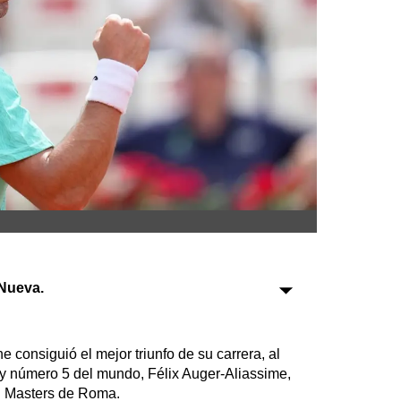
Sociedad
Tecnología
Turismo
Salud
Es viral
Farmacias
Nueva.
Transportes
Loterías
Datos Útiles
e consiguió el mejor triunfo de su carrera, al
Fúnebres
 y número 5 del mundo, Félix Auger-Aliassime,
Edictos
el Masters de Roma.