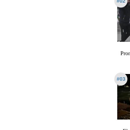
#02
Pron
#03