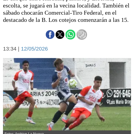
Básquetbol
escolta, se jugará en la vecina localidad. También el
Fútbol
sábado chocarán Comercial-Tiro Federal, en el
destacado de la B. Los cotejos comenzarán a las 15.
Federal A
Aplausos
Arte y cultura
Cines
Economía y finanzas
Economía y campo
13:34 |
12/05/2026
Con el campo
Espacio empresas
Sociedad
Sociedad y tiempo
libre
Tecnología
Turismo
Salud
Es viral
El tiempo
Fúnebres
Clasificados
Fotos: Archivo La Nueva.