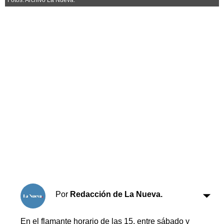
Horóscopo
Suplementos
Farmacias
Servicios
Transportes
Loterías
Datos Útiles
Fúnebres
Edictos
Teléfonos de urgencia
Por
Redacción de La Nueva.
En el flamante horario de las 15, entre sábado y