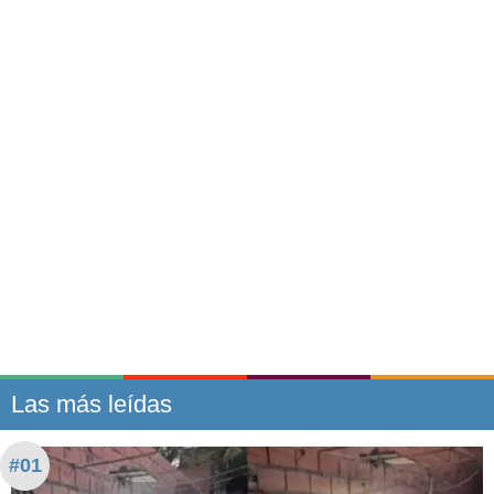
Las más leídas
#01