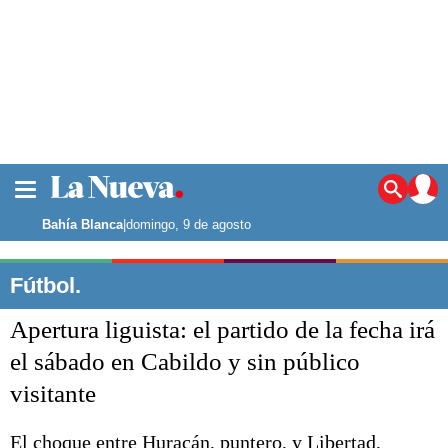
La ciudad
Noticias
Bahía Blanca
|
domingo, 9 de agosto
Punta Alta
La región
Fútbol.
El país
Apertura liguista: el partido de la fecha irá
El mundo
Seguridad
el sábado en Cabildo y sin público
Opinión
visitante
Escenario Olímpico
Deportes
Liga del Sur
El choque entre Huracán, puntero, y Libertad,