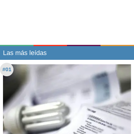
Las más leídas
#01