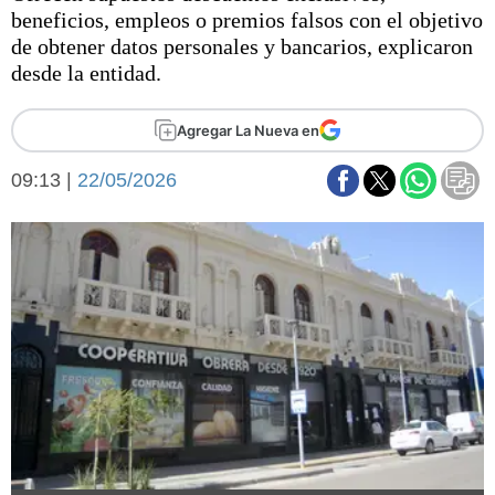
Básquetbol
beneficios, empleos o premios falsos con el objetivo
Fútbol
de obtener datos personales y bancarios, explicaron
desde la entidad.
Federal A
Aplausos
Arte y cultura
Agregar La Nueva en
Cines
Economía y finanzas
Economía y campo
09:13 |
22/05/2026
Con el campo
Espacio empresas
Sociedad
Sociedad y tiempo
libre
Tecnología
Turismo
Salud
Es viral
El tiempo
Fúnebres
Clasificados