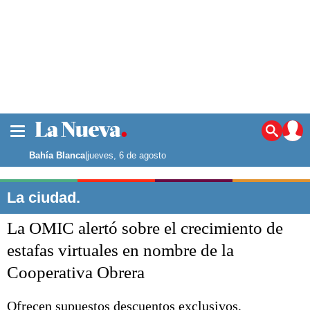
La ciudad
Noticias
Bahía Blanca
|
jueves, 6 de agosto
Punta Alta
La región
La ciudad.
El país
La OMIC alertó sobre el crecimiento de
El mundo
Seguridad
estafas virtuales en nombre de la
Opinión
Cooperativa Obrera
Escenario Olímpico
Deportes
Liga del Sur
Ofrecen supuestos descuentos exclusivos,