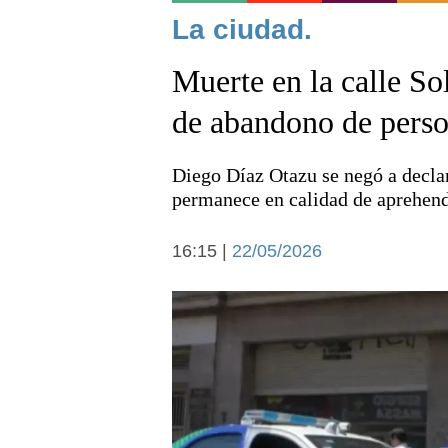
Noticias
La ciudad.
Muerte en la calle So
de abandono de pers
Diego Díaz Otazu se negó a decla
Deportes
permanece en calidad de aprehend
16:15 |
22/05/2026
Arte y cultura
Economía y campo