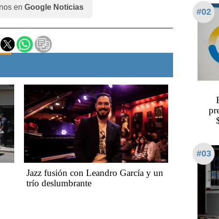
nos en
Google Noticias
#02
pr
#03
Jazz fusión con Leandro García y un
trío deslumbrante