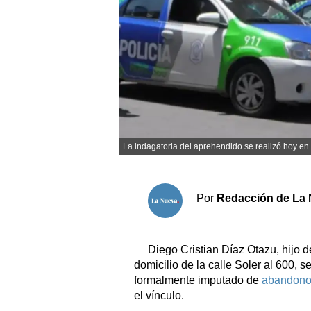
Sociedad y tiempo libre
El tiempo
Fúnebres
Clasificados
La indagatoria del aprehendido se realizó hoy en
Horóscopo
Suplementos
Por
Redacción de La 
Servicios
Diego Cristian Díaz Otazu, hijo 
domicilio de la calle Soler al 600, s
formalmente imputado de
abandono
el vínculo.