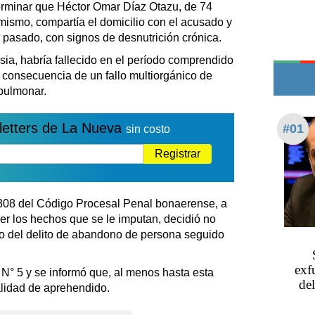
Teléfonos de urgencia
erminar que Héctor Omar Díaz Otazu, de 74
 mismo, compartía el domicilio con el acusado y
s pasado, con signos de desnutrición crónica.
sia, habría fallecido en el período comprendido
o consecuencia de un fallo multiorgánico de
pulmonar.
letters de La Nueva
#01
sin costo
Registrar
lo 308 del Código Procesal Penal bonaerense, a
cer los hechos que se le imputan, decidió no
o del delito de abandono de persona seguido
exf
 N° 5 y se informó que, al menos hasta esta
del
alidad de aprehendido.