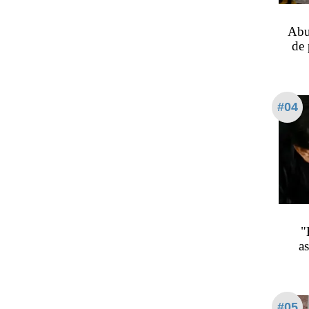
Abu
de 
#04
"
a
#05