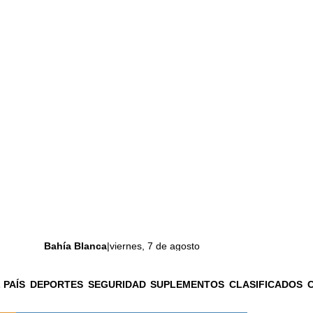
Bahía Blanca
|
viernes, 7 de agosto
 PAÍS
DEPORTES
SEGURIDAD
SUPLEMENTOS
CLASIFICADOS
La ciudad