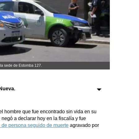
Sociedad
Tecnología
Turismo
Salud
Es viral
 la sede de Estomba 127.
Nueva.
Farmacias
Transportes
Loterías
del hombre que fue encontrado sin vida en su
Datos Útiles
e negó a declarar hoy en la fiscalía y fue
Fúnebres
 de persona seguido de muerte
agravado por
Edictos