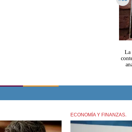
La 
cont
an
ECONOMÍA Y FINANZAS.