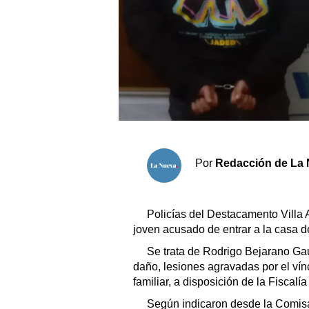
Sociedad y tiempo libre
El tiempo
Fúnebres
Clasificados
Por
Redacción de La 
Horóscopo
Suplementos
Servicios
Policías del Destacamento Villa
joven acusado de entrar a la casa de
Se trata de Rodrigo Bejarano Ga
daño, lesiones agravadas por el vínc
familiar, a disposición de la Fiscalía
Según indicaron desde la Comisa