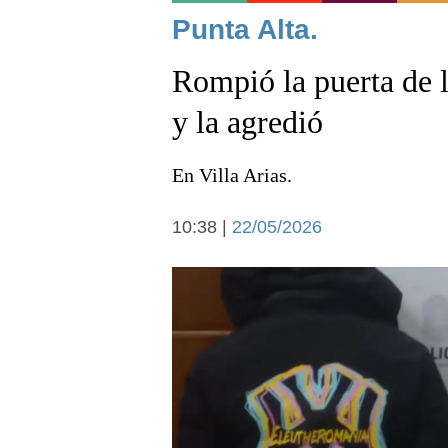
Noticias
Punta Alta.
Rompió la puerta de l
y la agredió
En Villa Arias.
Deportes
10:38 |
22/05/2026
Arte y cultura
Economía y campo