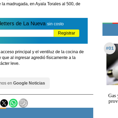
Teléfonos de urgencia
 la madrugada, en Ayala Torales al 500, de
letters de La Nueva
sin costo
Registrar
#01
acceso principal y el ventiluz de la cocina de
 que al ingresar agredió físicamente a la
ácter leve.
nos en
Google Noticias
Gas 
prov