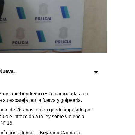
Sociedad
Tecnología
Turismo
Salud
Es viral
Nueva.
Farmacias
 Arias aprehendieron esta madrugada a un
Transportes
 su expareja por la fuerza y golpearla.
Loterías
una, de 26 años, quien quedó imputado por
Datos Útiles
ulo e infracción a la ley sobre violencia
Fúnebres
 N° 15.
Edictos
ría puntaltense, a Bejarano Gauna lo