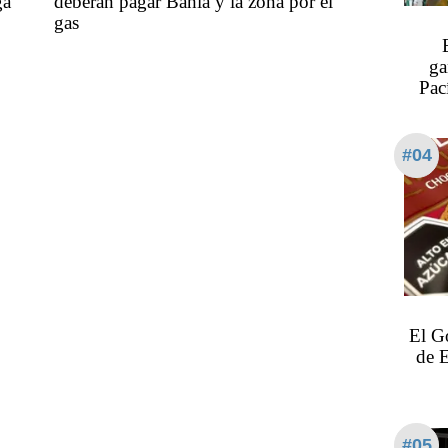
ga
deberán pagar Bahía y la zona por el
gas
ga
Pac
#04
El Go
de E
#05