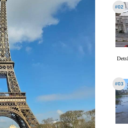
#02
Detrá
#03