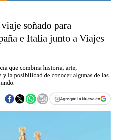
Punta Alta
La región
 viaje soñado para
El país
El mundo
aña e Italia junto a Viajes
Seguridad
Opinión
Escenario Olímpico
cia que combina historia, arte,
Liga del Sur
 y la posibilidad de conocer algunas de las
Básquetbol
mundo.
Fútbol
Federal A
Agregar La Nueva en
Aplausos
Cines
Economía y finanzas
Con el campo
Espacio empresas