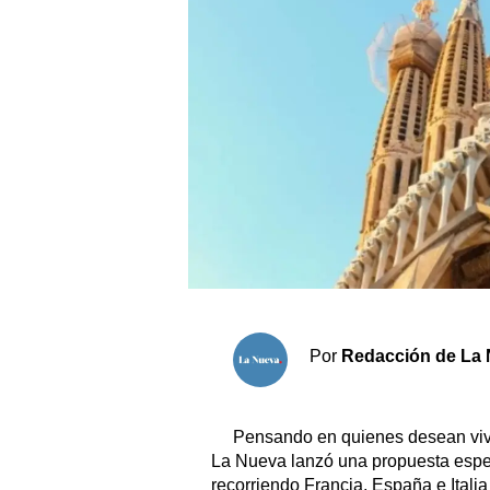
Sociedad y tiempo libre
El tiempo
Fúnebres
Clasificados
Horóscopo
Suplementos
Servicios
Por
Redacción de La 
Pensando en quienes desean vivi
La Nueva lanzó una propuesta espe
recorriendo Francia, España e Italia