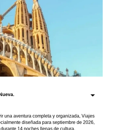
Sociedad
Tecnología
Turismo
Salud
Es viral
Farmacias
Transportes
Nueva.
Loterías
Datos Útiles
r una aventura completa y organizada, Viajes
Fúnebres
cialmente diseñada para septiembre de 2026,
Edictos
 durante 14 noches llenas de cultura,