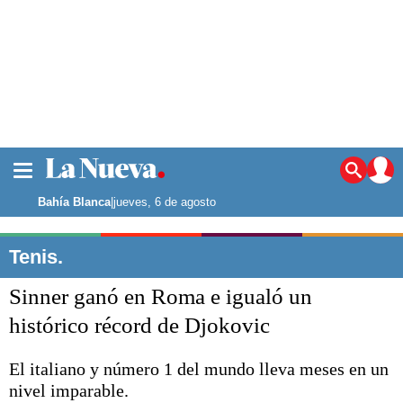
La ciudad
Noticias
Bahía Blanca
|
jueves, 6 de agosto
Punta Alta
La región
Tenis.
El país
Sinner ganó en Roma e igualó un
El mundo
Seguridad
histórico récord de Djokovic
Opinión
Escenario Olímpico
El italiano y número 1 del mundo lleva meses en un
Deportes
nivel imparable.
Liga del Sur