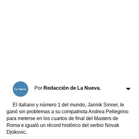
Horóscopo
Suplementos
Farmacias
Servicios
Transportes
Loterías
Datos Útiles
Fúnebres
Edictos
Teléfonos de urgencia
Por
Redacción de La Nueva.
El italiano y número 1 del mundo, Jannik Sinner, le
ganó sin problemas a su compatriota Andrea Pellegrino
para meterse en los cuartos de final del Masters de
Roma e igualó un récord histórico del serbio Novak
Djokovic.