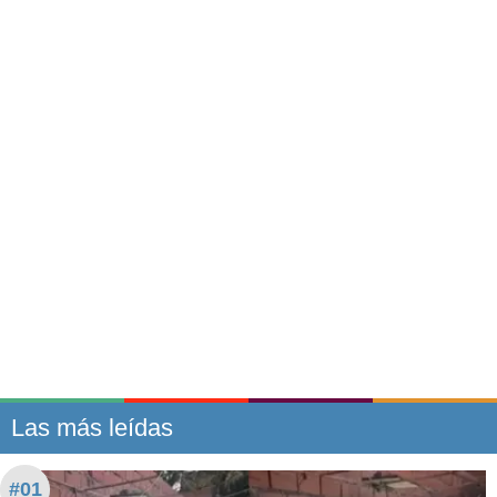
Las más leídas
#01