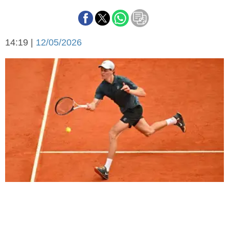
Básquetbol
Fútbol
Federal A
14:19 |
12/05/2026
Aplausos
Arte y cultura
Cines
Economía y finanzas
Economía y campo
Con el campo
Espacio empresas
Sociedad
Sociedad y tiempo
libre
Tecnología
Turismo
Salud
Es viral
El tiempo
Fúnebres
Clasificados