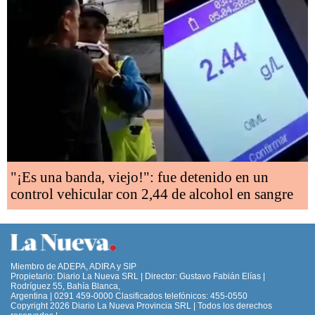
"¡Es una banda, viejo!": fue detenido en un
control vehicular con 2,44 de alcohol en sangre
Miembro de ADEPA, ADIRA y SIP
Propietario: Diario La Nueva SRL | Director: Gustavo Fabián Elías |
Rodríguez 55, Bahía Blanca,
Argentina | 0291 459-0000 Clasificados telefónicos: 455-0550
Copyright 2026 Diario La Nueva Provincia SRL | Todos los derechos