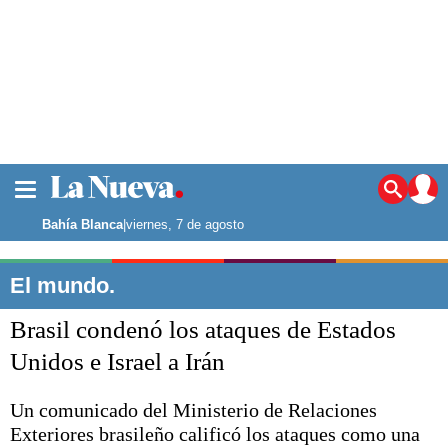
La ciudad
Noticias
Bahía Blanca
|
viernes, 7 de agosto
Punta Alta
La región
El mundo.
El país
Brasil condenó los ataques de Estados
El mundo
Seguridad
Unidos e Israel a Irán
Opinión
Escenario Olímpico
Un comunicado del Ministerio de Relaciones
Deportes
Exteriores brasileño calificó los ataques como una
Liga del Sur