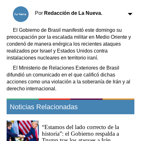
Clasificados
Horóscopo
Por
Redacción de La Nueva.
Suplementos
Farmacias
El Gobierno de Brasil manifestó este domingo su
Servicios
preocupación por la escalada militar en Medio Oriente y
Transportes
condenó de manera enérgica los recientes ataques
Loterías
realizados por Israel y Estados Unidos contra
Datos Útiles
instalaciones nucleares en territorio iraní.
Fúnebres
El Ministerio de Relaciones Exteriores de Brasil
Edictos
difundió un comunicado en el que calificó dichas
Teléfonos de urgencia
acciones como una violación a la soberanía de Irán y al
derecho internacional.
Noticias Relacionadas
“Estamos del lado correcto de la
historia”: el Gobierno respalda a
Trump tras los ataques a Irán