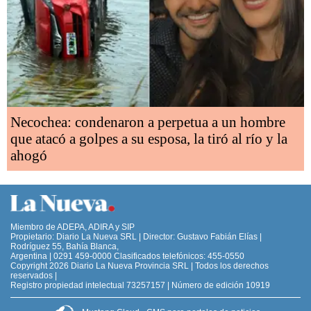
Necochea: condenaron a perpetua a un hombre
que atacó a golpes a su esposa, la tiró al río y la
ahogó
Miembro de ADEPA, ADIRA y SIP
Propietario: Diario La Nueva SRL | Director: Gustavo Fabián Elías |
Rodríguez 55, Bahía Blanca,
Argentina | 0291 459-0000 Clasificados telefónicos: 455-0550
Copyright 2026 Diario La Nueva Provincia SRL | Todos los derechos
reservados |
Registro propiedad intelectual 73257157 | Número de edición 10919