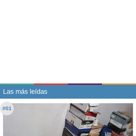
Las más leídas
#01