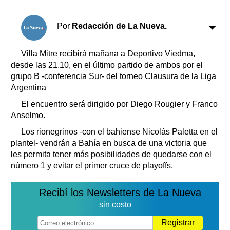
Clasificados
Horóscopo
Por
Redacción de La Nueva.
Suplementos
Farmacias
Servicios
Villa Mitre recibirá mañana a Deportivo Viedma,
Transportes
desde las 21.10, en el último partido de ambos por el
grupo B -conferencia Sur- del torneo Clausura de la Liga
Loterías
Argentina
Datos Útiles
El encuentro será dirigido por Diego Rougier y Franco
Fúnebres
Anselmo.
Edictos
Los rionegrinos -con el bahiense Nicolás Paletta en el
Teléfonos de urgencia
plantel- vendrán a Bahía en busca de una victoria que
les permita tener más posibilidades de quedarse con el
número 1 y evitar el primer cruce de playoffs.
Recibí los Newsletters de La Nueva
sin costo
Registrar