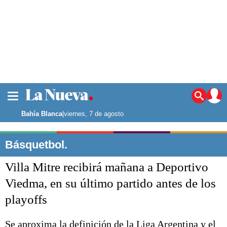
La ciudad
Noticias
Bahía Blanca
|
viernes, 7 de agosto
Punta Alta
La región
Básquetbol.
El país
Villa Mitre recibirá mañana a Deportivo
El mundo
Seguridad
Viedma, en su último partido antes de los
Opinión
playoffs
Escenario Olímpico
Deportes
Liga del Sur
Se aproxima la definición de la Liga Argentina y el