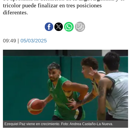
Básquetbol
tricolor puede finalizar en tres posiciones
Fútbol
diferentes.
Federal A
Aplausos
Arte y cultura
Cines
09:49 |
05/03/2025
Economía y finanzas
Economía y campo
Con el campo
Espacio empresas
Sociedad
Sociedad y tiempo
libre
Tecnología
Turismo
Salud
Es viral
El tiempo
Cartón Lleno
Fúnebres
Ezequiel Paz viene en crecimiento. Foto: Andrea Castaño-La Nueva.