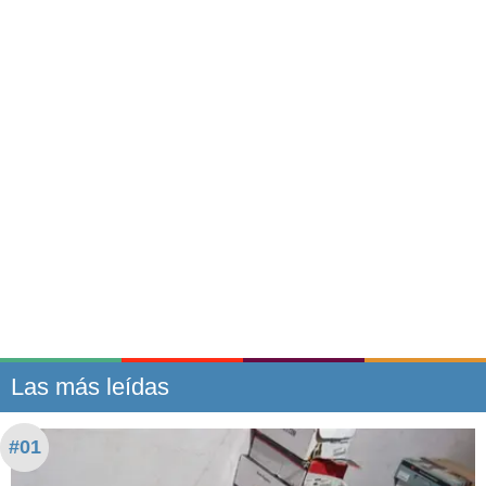
Las más leídas
#01