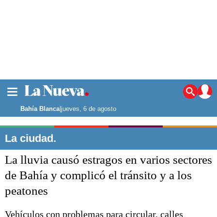
La ciudad
Noticias
Bahía Blanca
|
jueves, 6 de agosto
Punta Alta
La región
La ciudad.
El país
La lluvia causó estragos en varios sectores
El mundo
Seguridad
de Bahía y complicó el tránsito y a los
Opinión
peatones
Escenario Olímpico
Deportes
Liga del Sur
Vehículos con problemas para circular, calles