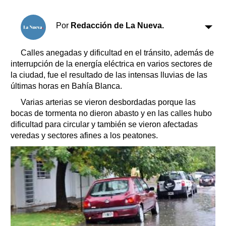
Clasificados
Horóscopo
Por
Redacción de La Nueva.
Suplementos
Farmacias
Servicios
Calles anegadas y dificultad en el tránsito, además de
Transportes
interrupción de la energía eléctrica en varios sectores de
la ciudad, fue el resultado de las intensas lluvias de las
Loterías
últimas horas en Bahía Blanca.
Datos Útiles
Varias arterias se vieron desbordadas porque las
Fúnebres
bocas de tormenta no dieron abasto y en las calles hubo
Edictos
dificultad para circular y también se vieron afectadas
Teléfonos de urgencia
veredas y sectores afines a los peatones.