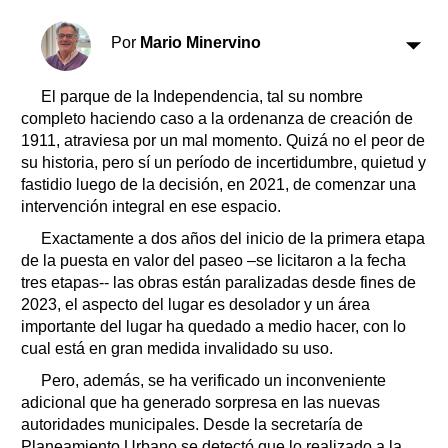
Clasificados
Horóscopo
Por
Mario Minervino
Suplementos
Farmacias
El parque de la Independencia, tal su nombre
Servicios
completo haciendo caso a la ordenanza de creación de
Transportes
1911, atraviesa por un mal momento. Quizá no el peor de
Loterías
su historia, pero sí un período de incertidumbre, quietud y
Datos Útiles
fastidio luego de la decisión, en 2021, de comenzar una
Fúnebres
intervención integral en ese espacio.
Edictos
Exactamente a dos años del inicio de la primera etapa
Teléfonos de urgencia
de la puesta en valor del paseo –se licitaron a la fecha
tres etapas-- las obras están paralizadas desde fines de
2023, el aspecto del lugar es desolador y un área
importante del lugar ha quedado a medio hacer, con lo
cual está en gran medida invalidado su uso.
Pero, además, se ha verificado un inconveniente
adicional que ha generado sorpresa en las nuevas
autoridades municipales. Desde la secretaría de
Planeamiento Urbano se detectó que lo realizado a la