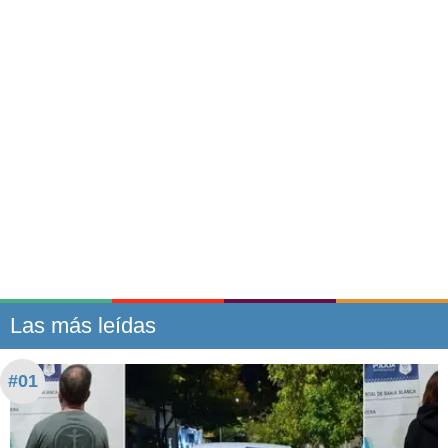
Las más leídas
#01