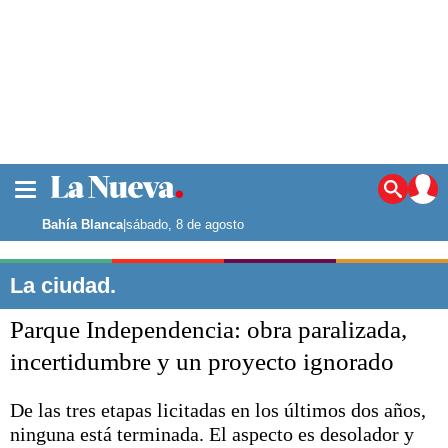
La ciudad
Noticias
Bahía Blanca
|
sábado, 8 de agosto
Punta Alta
La región
La ciudad.
El país
Parque Independencia: obra paralizada,
El mundo
Seguridad
incertidumbre y un proyecto ignorado
Opinión
Escenario Olímpico
De las tres etapas licitadas en los últimos dos años,
Deportes
ninguna está terminada. El aspecto es desolador y
Liga del Sur