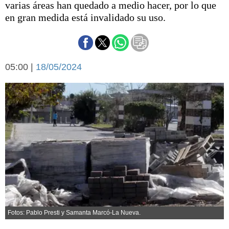
varias áreas han quedado a medio hacer, por lo que
Básquetbol
en gran medida está invalidado su uso.
Fútbol
Federal A
Aplausos
Arte y cultura
Cines
05:00 |
18/05/2024
Economía y finanzas
Economía y campo
Con el campo
Espacio empresas
Sociedad
Sociedad y tiempo
libre
Tecnología
Turismo
Salud
Es viral
El tiempo
Cartón Lleno
Fotos: Pablo Presti y Samanta Marcó-La Nueva.
Fúnebres