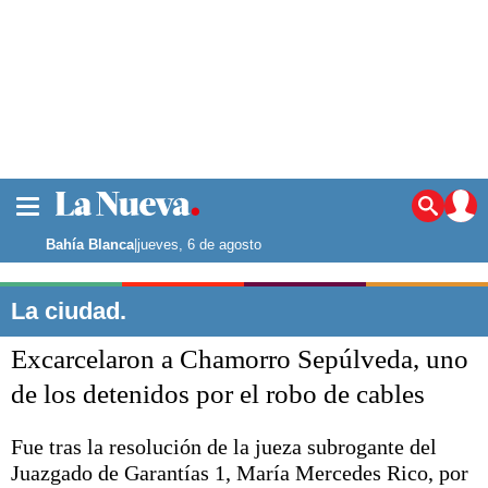
La ciudad
Noticias
Bahía Blanca
|
jueves, 6 de agosto
Punta Alta
La región
La ciudad.
El país
Excarcelaron a Chamorro Sepúlveda, uno
El mundo
Seguridad
de los detenidos por el robo de cables
Opinión
Escenario Olímpico
Fue tras la resolución de la jueza subrogante del
Deportes
Juazgado de Garantías 1, María Mercedes Rico, por
Liga del Sur