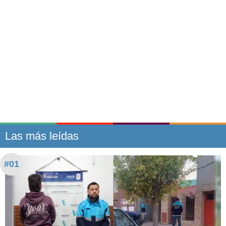
Las más leídas
#01