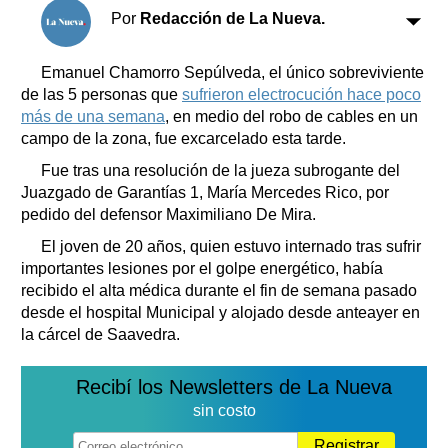
Clasificados
Por
Redacción de La Nueva.
Horóscopo
Suplementos
Emanuel Chamorro Sepúlveda, el único sobreviviente
de las 5 personas que
sufrieron electrocución hace poco
Farmacias
Servicios
más de una semana
, en medio del robo de cables en un
Transportes
campo de la zona, fue excarcelado esta tarde.
Loterías
Fue tras una resolución de la jueza subrogante del
Datos Útiles
Juazgado de Garantías 1, María Mercedes Rico, por
Fúnebres
pedido del defensor Maximiliano De Mira.
Edictos
El joven de 20 años, quien estuvo internado tras sufrir
Teléfonos de urgencia
importantes lesiones por el golpe energético, había
recibido el alta médica durante el fin de semana pasado
desde el hospital Municipal y alojado desde anteayer en
la cárcel de Saavedra.
Recibí los Newsletters de La Nueva
sin costo
Registrar