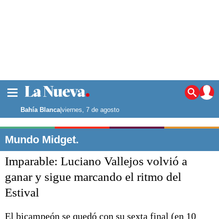
La ciudad
Noticias
Bahía Blanca
|
viernes, 7 de agosto
Punta Alta
La región
Mundo Midget.
El país
Imparable: Luciano Vallejos volvió a
El mundo
Seguridad
ganar y sigue marcando el ritmo del
Opinión
Estival
Escenario Olímpico
Deportes
Liga del Sur
El bicampeón se quedó con su sexta final (en 10