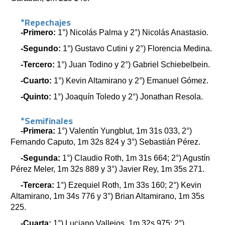
*Repechajes
-Primero:
1°) Nicolás Palma y 2°) Nicolás Anastasio.
-Segundo:
1°) Gustavo Cutini y 2°) Florencia Medina.
-Tercero:
1°) Juan Todino y 2°) Gabriel Schiebelbein.
-Cuarto:
1°) Kevin Altamirano y 2°) Emanuel Gómez.
-Quinto:
1°) Joaquín Toledo y 2°) Jonathan Resola.
*Semifinales
-Primera:
1°) Valentín Yungblut, 1m 31s 033, 2°)
Fernando Caputo, 1m 32s 824 y 3°) Sebastián Pérez.
-Segunda:
1°) Claudio Roth, 1m 31s 664; 2°) Agustín
Pérez Meler, 1m 32s 889 y 3°) Javier Rey, 1m 35s 271.
-Tercera:
1°) Ezequiel Roth, 1m 33s 160; 2°) Kevin
Altamirano, 1m 34s 776 y 3°) Brian Altamirano, 1m 35s
225.
-Cuarta:
1°) Luciano Vallejos, 1m 32s 975; 2°)