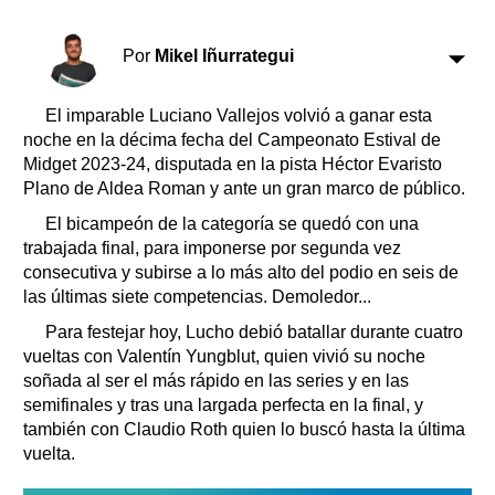
Clasificados
Horóscopo
Por
Mikel Iñurrategui
Suplementos
Farmacias
Servicios
El imparable Luciano Vallejos volvió a ganar esta
Transportes
noche en la décima fecha del Campeonato Estival de
Midget 2023-24, disputada en la pista Héctor Evaristo
Loterías
Plano de Aldea Roman y ante un gran marco de público.
Datos Útiles
El bicampeón de la categoría se quedó con una
Fúnebres
trabajada final, para imponerse por segunda vez
Edictos
consecutiva y subirse a lo más alto del podio en seis de
Teléfonos de urgencia
las últimas siete competencias. Demoledor...
Para festejar hoy, Lucho debió batallar durante cuatro
vueltas con Valentín Yungblut, quien vivió su noche
soñada al ser el más rápido en las series y en las
semifinales y tras una largada perfecta en la final, y
también con Claudio Roth quien lo buscó hasta la última
vuelta.