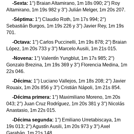
-Sexta:
1°) Braian Altamirano, 1m 18s 090; 2°) Roy
Altamirano, 1m 19s 982 y 3°) Julián Melger, 1m 20s 207.
-Séptima:
1°) Claudio Roth, 1m 17s 994; 2°)
Sebastián Burgos, 1m 19s 226 y 3°) Javier Rey, 1m 19s
701.
-Octava:
1°) Carlos Puccinelli, 1m 19s 878; 2°) Braian
López, 1m 20s 733 y 3°) Marcelo Ausili, 1m 21s 015.
-Novena:
1°) Valentín Yungblut, 1m 17s 985; 2°)
Gonzalo Brezina, 1m 19s 369 y 3°) Florencia Medina, 1m
22s 046.
-Décima:
1°) Luciano Vallejos, 1m 18s 208; 2°) Javier
Rouaix, 1m 20s 856 y 3°) Cristián Nápoli, 1m 21s 854.
-Décima primera:
1°) Maximiliano Moreno, 1m 20s
043; 2°) Juan Cruz Rodríguez, 1m 20s 381 y 3°) Nicolás
Anastasio, 1m 22s 015.
-Décima segunda:
1°) Emiliano Urretabiscaya, 1m
19s 013; 2°) Agustín Ausili, 1m 20s 973 y 3°) Axel
Garabán, 1m 21s 148.