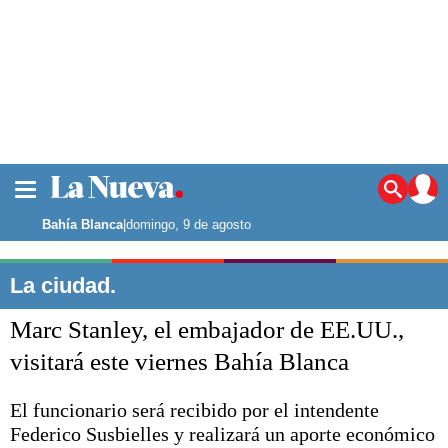
La ciudad
Noticias
Bahía Blanca
|
domingo, 9 de agosto
Punta Alta
La región
La ciudad.
El país
Marc Stanley, el embajador de EE.UU.,
El mundo
Seguridad
visitará este viernes Bahía Blanca
Opinión
Escenario Olímpico
El funcionario será recibido por el intendente
Deportes
Federico Susbielles y realizará un aporte económico
Liga del Sur