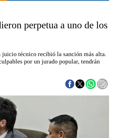
Punta Alta
La región
dieron perpetua a uno de los
El país
El mundo
Seguridad
Opinión
 juicio técnico recibió la sanción más alta.
Escenario Olímpico
culpables por un jurado popular, tendrán
Liga del Sur
Básquetbol
Fútbol
Federal A
Aplausos
Cines
Economía y finanzas
Con el campo
Espacio empresas