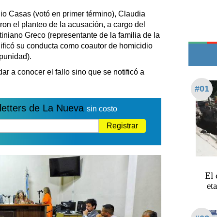
Edictos
o Casas (votó en primer término), Claudia
Teléfonos de urgencia
ron el planteo de la acusación, a cargo del
iniano Greco (representante de la familia de la
alificó su conducta como coautor de homicidio
mpunidad).
r a conocer el fallo sino que se notificó a
#01
letters de La Nueva
sin costo
Registrar
El 
et