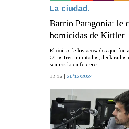
Noticias
La ciudad.
Barrio Patagonia: le 
homicidas de Kittler
El único de los acusados que fue a
Deportes
Otros tres imputados, declarados 
sentencia en febrero.
12:13 |
26/12/2024
Arte y cultura
Economía y campo