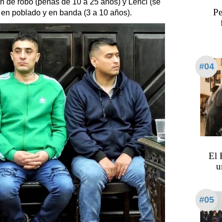
n de robo (penas de 10 a 25 años) y Lenci (se
Pe
 en poblado y en banda (3 a 10 años).
#04
El 
u
#05