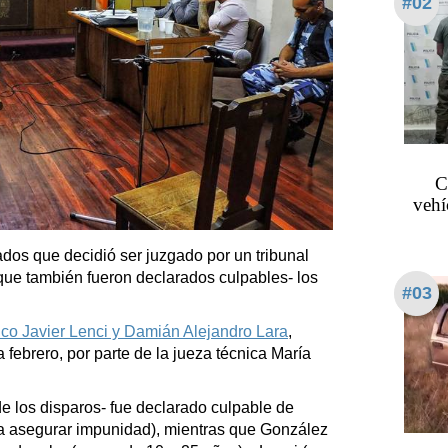
#02
C
vehí
ados que decidió ser juzgado por un tribunal
-que también fueron declarados culpables- los
#03
co Javier Lenci y Damián Alejandro Lara
,
febrero, por parte de la jueza técnica María
de los disparos- fue declarado culpable de
ra asegurar impunidad), mientras que González