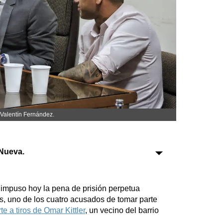
Sociedad
Tecnología
Turismo
Salud
Es viral
 Valentín Fernández.
Nueva.
Farmacias
Transportes
e impuso hoy la pena de prisión perpetua
Loterías
s, uno de los cuatro acusados de tomar parte
Datos Útiles
te a tiros de Omar Kittler
, un vecino del barrio
Fúnebres