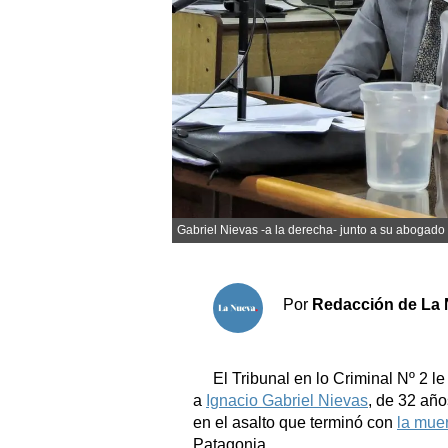
Sociedad y tiempo libre
El tiempo
Cartón Lleno
Fúnebres
Gabriel Nievas -a la derecha- junto a su abogado
Clasificados
Horóscopo
Suplementos
Por
Redacción de La 
Servicios
El Tribunal en lo Criminal Nº 2 l
a
Ignacio Gabriel Nievas
, de 32 año
en el asalto que terminó con
la muer
Patagonia.