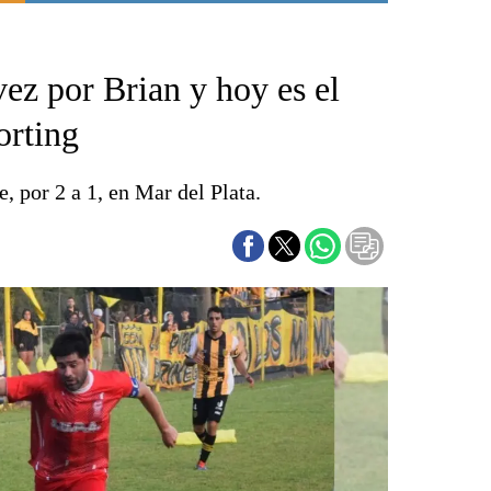
Punta Alta
La región
vez por Brian y hoy es el
El país
El mundo
orting
Seguridad
Opinión
, por 2 a 1, en Mar del Plata.
Escenario Olímpico
Liga del Sur
Básquetbol
Fútbol
Federal A
Aplausos
Cines
Economía y finanzas
Con el campo
Espacio empresas