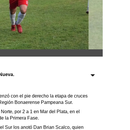
Sociedad
Tecnología
Turismo
Salud
Es viral
Nueva.
Farmacias
nzó con el pie derecho la etapa de cruces
Transportes
a Región Bonaerense Pampeana Sur.
Loterías
Norte, por 2 a 1 en Mar del Plata, en el
Datos Útiles
de la Primera Fase.
Fúnebres
del Sur los anotó Dan Brian Scalco, quien