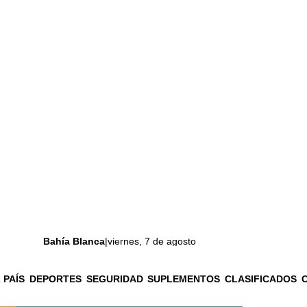
Bahía Blanca
|
viernes, 7 de agosto
 PAÍS
DEPORTES
SEGURIDAD
SUPLEMENTOS
CLASIFICADOS
La ciudad