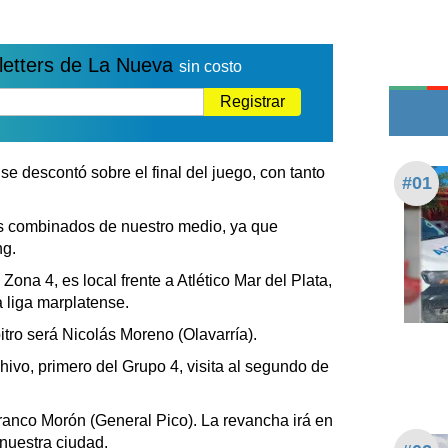
Edictos
Teléfonos de urgencia
letters de La Nueva
sin costo
Registrar
e descontó sobre el final del juego, con tanto
#01
os combinados de nuestro medio, ya que
ng.
Zona 4, es local frente a Atlético Mar del Plata,
a liga marplatense.
bitro será Nicolás Moreno (Olavarría).
hivo, primero del Grupo 4, visita al segundo de
Franco Morón (General Pico). La revancha irá en
 nuestra ciudad.