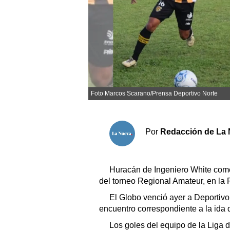
Sociedad y tiempo libre
El tiempo
Cartón Lleno
Foto Marcos Scarano/Prensa Deportivo Norte
Fúnebres
Clasificados
Por
Redacción de La 
Horóscopo
Suplementos
Huracán de Ingeniero White come
Servicios
del torneo Regional Amateur, en l
El Globo venció ayer a Deportivo 
encuentro correspondiente a la ida 
Los goles del equipo de la Liga 