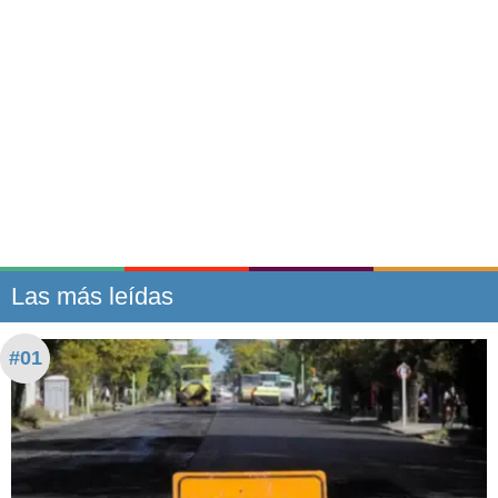
Las más leídas
#01