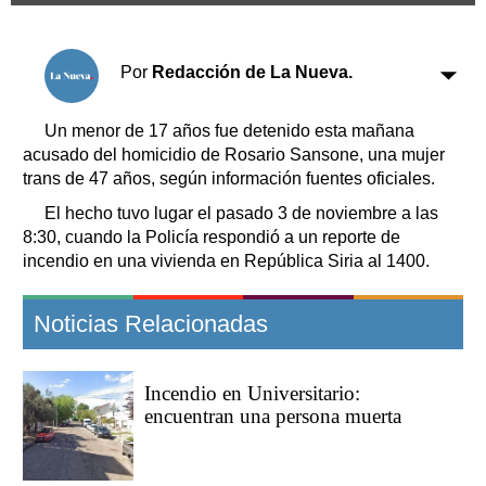
Clasificados
Horóscopo
Por
Redacción de La Nueva.
Suplementos
Farmacias
Servicios
Un menor de 17 años fue detenido esta mañana
Transportes
acusado del homicidio de Rosario Sansone, una mujer
Loterías
trans de 47 años, según información fuentes oficiales.
Datos Útiles
El hecho tuvo lugar el pasado 3 de noviembre a las
Fúnebres
8:30, cuando la Policía respondió a un reporte de
Edictos
incendio en una vivienda en República Siria al 1400.
Teléfonos de urgencia
Noticias Relacionadas
Incendio en Universitario:
encuentran una persona muerta