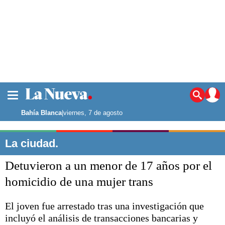
La ciudad
Noticias
Bahía Blanca
|
viernes, 7 de agosto
Punta Alta
La región
La ciudad.
El país
Detuvieron a un menor de 17 años por el
El mundo
Seguridad
homicidio de una mujer trans
Opinión
Escenario Olímpico
El joven fue arrestado tras una investigación que
Deportes
incluyó el análisis de transacciones bancarias y
Liga del Sur