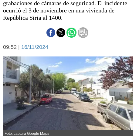
grabaciones de cámaras de seguridad. El incidente
Básquetbol
ocurrió el 3 de noviembre en una vivienda de
Fútbol
República Siria al 1400.
Federal A
Aplausos
Arte y cultura
Cines
Economía y finanzas
09:52 |
Economía y campo
16/11/2024
Con el campo
Espacio empresas
Sociedad
Sociedad y tiempo
libre
Tecnología
Turismo
Salud
Es viral
El tiempo
Cartón Lleno
Fúnebres
Foto: captura Google Maps