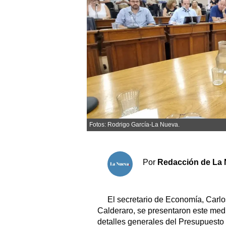
Sociedad y tiempo libre
El tiempo
Cartón Lleno
Fúnebres
Clasificados
Fotos: Rodrigo García-La Nueva.
Horóscopo
Suplementos
Por
Redacción de La 
Servicios
El secretario de Economía, Carlos
Calderaro, se presentaron este med
detalles generales del Presupuest