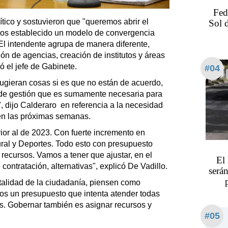
Fed
tico y sostuvieron que "queremos abrir el
Sol 
mos establecido un modelo de convergencia
 El intendente agrupa de manera diferente,
ión de agencias, creación de institutos y áreas
ó el jefe de Gabinete.
#04
sugieran cosas si es que no están de acuerdo,
 de gestión que es sumamente necesaria para
", dijo Calderaro en referencia a la necesidad
en las próximas semanas.
ior al de 2023. Con fuerte incremento en
ltural y Deportes. Todo esto con presupuesto
 recursos. Vamos a tener que ajustar, en el
El
ontratación, alternativas", explicó De Vadillo.
serán
talidad de la ciudadanía, piensen como
mos un presupuesto que intenta atender todas
s. Gobernar también es asignar recursos y
#05