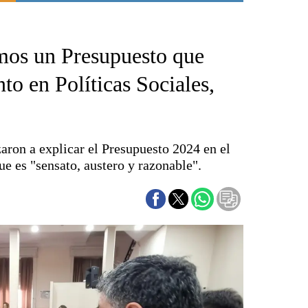
Punta Alta
La región
mos un Presupuesto que
El país
El mundo
to en Políticas Sociales,
Seguridad
Opinión
Escenario Olímpico
ron a explicar el Presupuesto 2024 en el
Liga del Sur
e es "sensato, austero y razonable".
Básquetbol
Fútbol
Federal A
Aplausos
Cines
Economía y finanzas
Con el campo
Espacio empresas