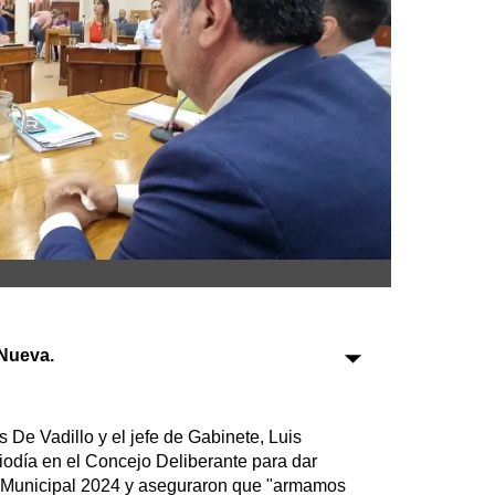
Sociedad
Tecnología
Turismo
Salud
Es viral
Nueva.
Farmacias
Transportes
Loterías
 De Vadillo y el jefe de Gabinete, Luis
Datos Útiles
iodía en el Concejo Deliberante para dar
Fúnebres
o Municipal 2024 y aseguraron que "armamos