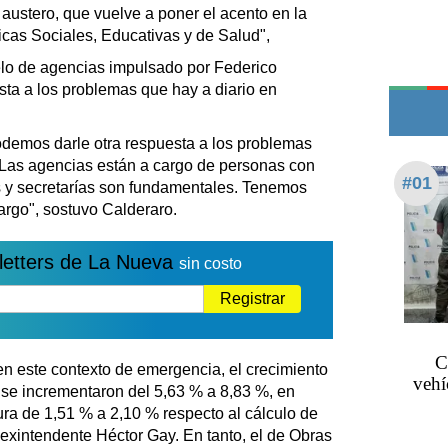
Edictos
austero, que vuelve a poner el acento en la
icas Sociales, Educativas y de Salud",
Teléfonos de urgencia
o de agencias impulsado por Federico
sta a los problemas que hay a diario en
odemos darle otra respuesta a los problemas
. Las agencias están a cargo de personas con
#01
os y secretarías son fundamentales. Tenemos
argo", sostuvo Calderaro.
letters de La Nueva
sin costo
Registrar
C
n este contexto de emergencia, el crecimiento
vehí
s se incrementaron del 5,63 % a 8,83 %, en
ra de 1,51 % a 2,10 % respecto al cálculo de
exintendente Héctor Gay. En tanto, el de Obras