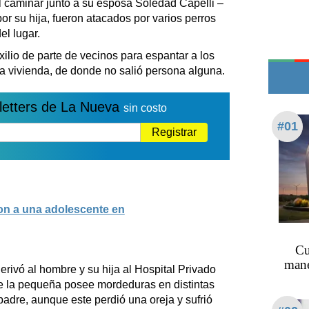
l caminar junto a su esposa Soledad Capelli –
Edictos
 su hija, fueron atacados por varios perros
Teléfonos de urgencia
el lugar.
ilio de parte de vecinos para espantar a los
a vivienda, de donde no salió persona alguna.
letters de La Nueva
sin costo
#01
Registrar
n a una adolescente en
Cu
mane
derivó al hombre y su hija al Hospital Privado
e la pequeña posee mordeduras en distintas
padre, aunque este perdió una oreja y sufrió