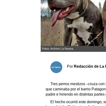
Sociedad y tiempo libre
El tiempo
Cartón Lleno
Fúnebres
Fotos: Archivo La Nueva.
Clasificados
Horóscopo
Por
Redacción de La 
Suplementos
Servicios
Tres perros mestizos –cruza con 
que caminaba por el barrio Patagon
padre e hiriendo en distintas partes
El hecho ocurrió este domingo, s