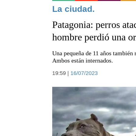
Noticias
La ciudad.
Patagonia: perros ata
hombre perdió una or
Una pequeña de 11 años también r
Deportes
Ambos están internados.
19:59 |
16/07/2023
Arte y cultura
Economía y campo