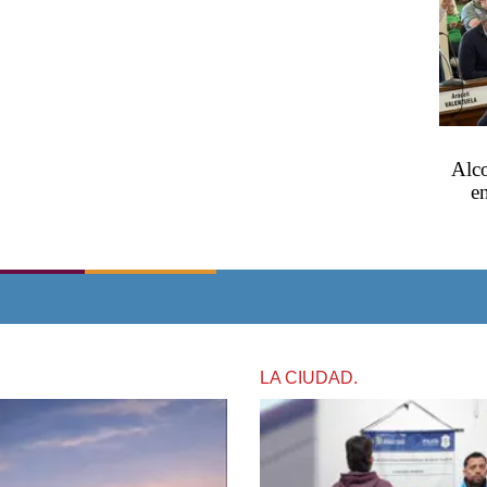
Alco
en
LA CIUDAD.