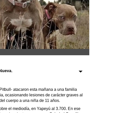
Sociedad
Tecnología
Turismo
Salud
Es viral
Nueva.
Farmacias
Transportes
Pitbull- atacaron esta mañana a una familia
ia, ocasionando lesiones de carácter graves al
Loterías
 del cuerpo a una niña de 11 años.
Datos Útiles
obre el mediodía, en Yapeyú al 3.700. En ese
Fúnebres