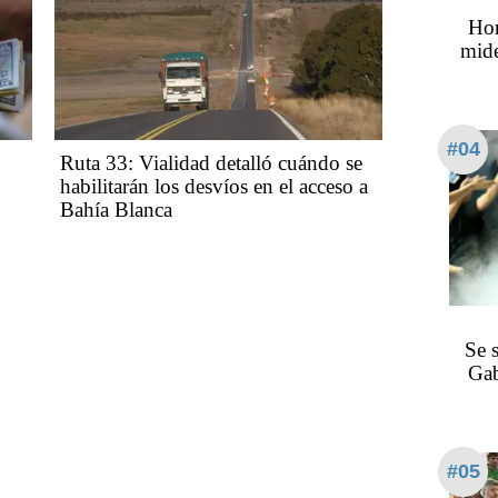
Hor
mide
#04
Ruta 33: Vialidad detalló cuándo se
habilitarán los desvíos en el acceso a
Bahía Blanca
Se 
Gab
#05