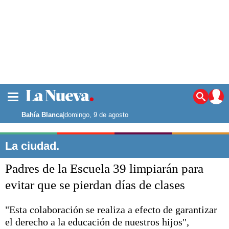
La ciudad
Noticias
Bahía Blanca
|
domingo, 9 de agosto
Punta Alta
La región
La ciudad.
El país
Padres de la Escuela 39 limpiarán para
El mundo
Seguridad
evitar que se pierdan días de clases
Opinión
Escenario Olímpico
"Esta colaboración se realiza a efecto de garantizar
Deportes
el derecho a la educación de nuestros hijos",
Liga del Sur