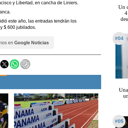
isco y Libertad, en cancha de Liniers.
Un c
lanca.
4
deu
ió este año, las entradas tendrán los
 y $ 600 jubilados.
#04
nos en
Google Noticias
Una
un
#05