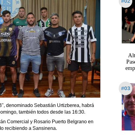
#02
Al
Pas
emp
#03
 "B", denominado Sebastián Urtizberea, habrá
domingo, también todos desde las 16:30.
erán Comercial y Rosario Puerto Belgrano en
do recibiendo a Sansinena.