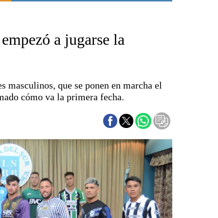
Punta Alta
La región
 empezó a jugarse la
El país
El mundo
Seguridad
Opinión
es masculinos, que se ponen en marcha el
Escenario Olímpico
mado cómo va la primera fecha.
Liga del Sur
Básquetbol
Fútbol
Federal A
Aplausos
Cines
Economía y finanzas
Con el campo
Espacio empresas