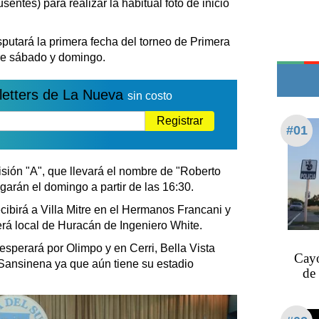
entes) para realizar la habitual foto de inicio
Edictos
Teléfonos de urgencia
utará la primera fecha del torneo de Primera
tre sábado y domingo.
letters de La Nueva
sin costo
Registrar
#01
isión "A", que llevará el nombre de "Roberto
ugarán el domingo a partir de las 16:30.
cibirá a Villa Mitre en el Hermanos Francani y
será local de Huracán de Ingeniero White.
esperará por Olimpo y en Cerri, Bella Vista
Cayó
 Sansinena ya que aún tiene su estadio
de 