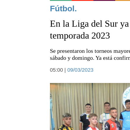
Noticias
Fútbol.
En la Liga del Sur ya
temporada 2023
Se presentaron los torneos mayor
Deportes
sábado y domingo. Ya está confir
05:00 |
09/03/2023
Arte y cultura
Economía y campo