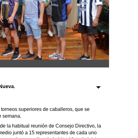
Sociedad
Tecnología
Turismo
Salud
Es viral
Nueva.
Farmacias
Transportes
 torneos superiores de caballeros, que se
de semana.
Loterías
Datos Útiles
 de la habitual reunión de Consejo Directivo, la
 medio juntó a 15 representantes de cada uno
Fúnebres