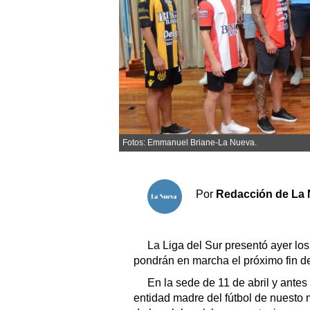
Sociedad y tiempo libre
El tiempo
Cartón Lleno
Fúnebres
Fotos: Emmanuel Briane-La Nueva.
Clasificados
Horóscopo
Por
Redacción de La 
Suplementos
Servicios
La Liga del Sur presentó ayer los
pondrán en marcha el próximo fin 
En la sede de 11 de abril y antes
entidad madre del fútbol de nuesto