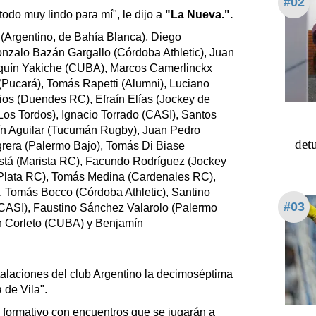
#02
odo muy lindo para mí", le dijo a
"La Nueva.".
i (Argentino, de Bahía Blanca), Diego
onzalo Bazán Gargallo (Córdoba Athletic), Juan
quín Yakiche (CUBA), Marcos Camerlinckx
(Pucará), Tomás Rapetti (Alumni), Luciano
ios (Duendes RC), Efraín Elías (Jockey de
Los Tordos), Ignacio Torrado (CASI), Santos
ín Aguilar (Tucumán Rugby), Juan Pedro
detu
rera (Palermo Bajo), Tomás Di Biase
stá (Marista RC), Facundo Rodríguez (Jockey
 Plata RC), Tomás Medina (Cardenales RC),
Tomás Bocco (Córdoba Athletic), Santino
#03
CASI), Faustino Sánchez Valarolo (Palermo
n Corleto (CUBA) y Benjamín
talaciones del club Argentino la decimoséptima
 de Vila".
 formativo con encuentros que se jugarán a