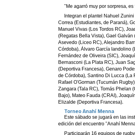
"Me agarró muy por sorpresa, es t
Integran el plantel Nahuel Zunin
Correa (Estudiantes, de Paraná), G
Manuel Vivas (Los Tordos RC), Joa
(Regatas Bella Vista), Gael Galván 
Asevedo (Liceo RC), Alejandro Barr
Córdoba), Álvaro García Iandolino (
Fernández de Oliveira (SIC), Joaqu
Bernasconi (La Plata RC), Juan Sag
(Deportiva Francesa), Genaro Pode
de Córdoba), Santino Di Lucca (La
Rafael O'Gorman (Tucumán Rugby), 
Zangara (Tala RC), Tomás Phelan (
Bajo), Mateo Fauda (CRAI), Joaquí
Elizalde (Deportiva Francesa).
Torneo Anahí Menna
Este sábado se jugará en las ins
edición del encuentro "Anahí Menna
Participarán 16 equipos de rugby