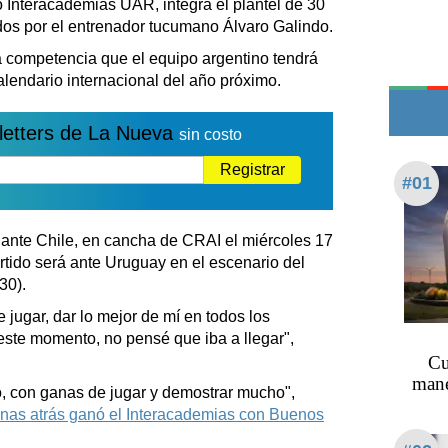
 Interacademias UAR, integra el plantel de 30
Edictos
os por el entrenador tucumano Álvaro Galindo.
Teléfonos de urgencia
a competencia que el equipo argentino tendrá
alendario internacional del año próximo.
letters de La Nueva
sin costo
Registrar
#01
á ante Chile, en cancha de CRAI el miércoles 17
rtido será ante Uruguay en el escenario del
30).
e jugar, dar lo mejor de mí en todos los
ste momento, no pensé que iba a llegar",
Cu
mane
o, con ganas de jugar y demostrar mucho",
nas atrás ganó el Interacademias con Buenos