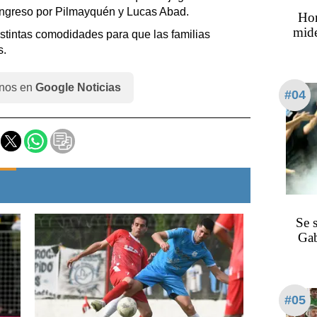
n ingreso por Pilmayquén y Lucas Abad.
Hor
mide
distintas comodidades para que las familias
s.
nos en
Google Noticias
#04
Se 
Gab
#05