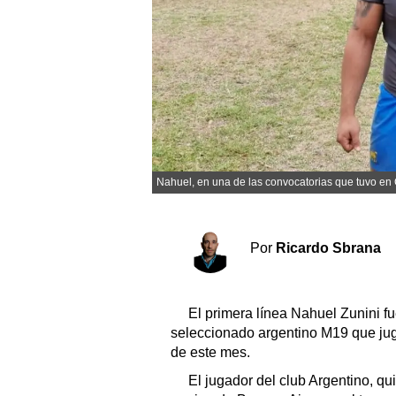
Sociedad y tiempo libre
El tiempo
Cartón Lleno
Fúnebres
Nahuel, en una de las convocatorias que tuvo en
Clasificados
Horóscopo
Por
Ricardo Sbrana
Suplementos
Servicios
El primera línea Nahuel Zunini fu
seleccionado argentino M19 que jug
de este mes.
El jugador del club Argentino, qu