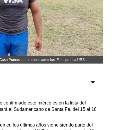
Sociedad
Tecnología
Turismo
Salud
Es viral
 Casa Pumas por el Interacademias. Foto: prensa URS.
Farmacias
Transportes
e confirmado este miércoles en la lista del
ará el Sudamericano de Santa Fe, del 15 al 18
Loterías
Datos Útiles
ien en los últimos años viene siendo parte del
Fúnebres