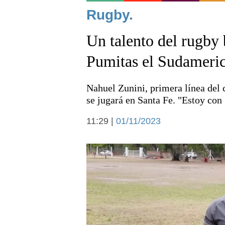
Noticias
Rugby.
Un talento del rugby
Pumitas el Sudamer
Nahuel Zunini, primera línea del 
Deportes
se jugará en Santa Fe. "Estoy con
11:29 |
01/11/2023
Arte y cultura
Economía y campo