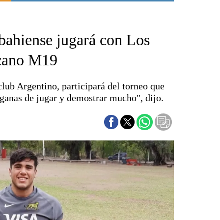
Punta Alta
La región
 bahiense jugará con Los
El país
El mundo
icano M19
Seguridad
Opinión
club Argentino, participará del torneo que
Escenario Olímpico
 ganas de jugar y demostrar mucho", dijo.
Liga del Sur
Básquetbol
Fútbol
Federal A
Aplausos
Cines
Economía y finanzas
Con el campo
Espacio empresas