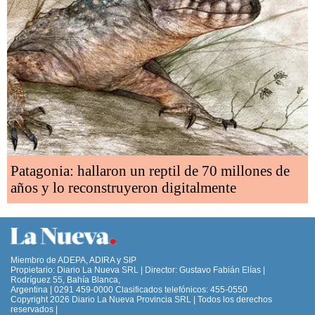
Patagonia: hallaron un reptil de 70 millones de
años y lo reconstruyeron digitalmente
Miembro de ADEPA, ADIRA y SIP
Propietario: Diario La Nueva SRL | Director: Gustavo Fabián Elías |
Rodríguez 55, Bahía Blanca,
Argentina | 0291 459-0000 Clasificados telefónicos: 455-0550
Copyright 2026 Diario La Nueva Provincia SRL | Todos los derechos
reservados |