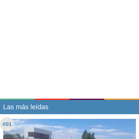
Las más leídas
#01