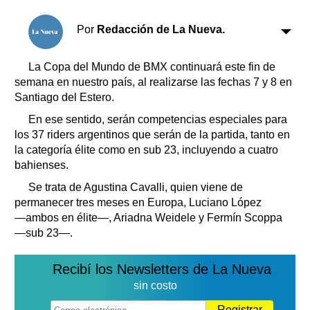
Clasificados
Horóscopo
Por
Redacción de La Nueva.
Suplementos
Farmacias
La Copa del Mundo de BMX continuará este fin de
Servicios
semana en nuestro país, al realizarse las fechas 7 y 8 en
Transportes
Santiago del Estero.
Loterías
En ese sentido, serán competencias especiales para
Datos Útiles
los 37 riders argentinos que serán de la partida, tanto en
Fúnebres
la categoría élite como en sub 23, incluyendo a cuatro
Edictos
bahienses.
Teléfonos de urgencia
Se trata de Agustina Cavalli, quien viene de
permanecer tres meses en Europa, Luciano López
―ambos en élite―, Ariadna Weidele y Fermín Scoppa
―sub 23―.
Recibí los Newsletters de La Nueva
sin costo
Registrar