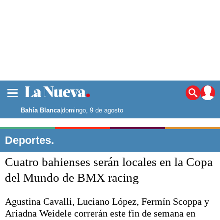
La ciudad
Noticias
Bahía Blanca
|
domingo, 9 de agosto
Punta Alta
La región
Deportes.
El país
Cuatro bahienses serán locales en la Copa
El mundo
Seguridad
del Mundo de BMX racing
Opinión
Escenario Olímpico
Agustina Cavalli, Luciano López, Fermín Scoppa y
Deportes
Ariadna Weidele correrán este fin de semana en
Liga del Sur