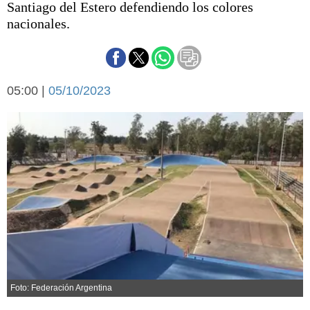
Santiago del Estero defendiendo los colores
Básquetbol
nacionales.
Fútbol
Federal A
Aplausos
Arte y cultura
Cines
05:00 |
05/10/2023
Economía y finanzas
Economía y campo
Con el campo
Espacio empresas
Sociedad
Sociedad y tiempo
libre
Tecnología
Turismo
Salud
Es viral
El tiempo
Cartón Lleno
Foto: Federación Argentina
Fúnebres