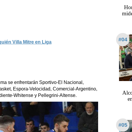
Hor
mide
#04
uién Villa Mitre en Liga
ima se enfrentarán Sportivo-El Nacional,
sket, Espora-Velocidad, Comercial-Argentino,
Alco
iente-Whitense y Pellegrini-Altense.
en
#05