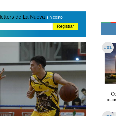
Edictos
Teléfonos de urgencia
letters de La Nueva
sin costo
Registrar
#01
Cu
mane