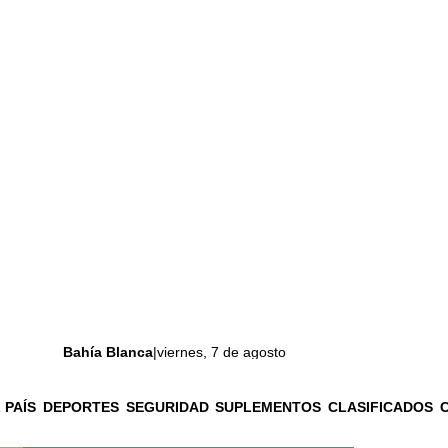
Bahía Blanca
|
viernes, 7 de agosto
 PAÍS
DEPORTES
SEGURIDAD
SUPLEMENTOS
CLASIFICADOS
La ciudad