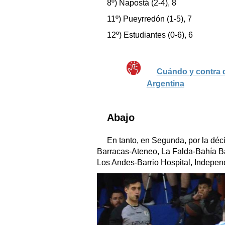
8º) Napostá (2-4), 8
11º) Pueyrredón (1-5), 7
12º) Estudiantes (0-6), 6
Cuándo y contra q
Argentina
Abajo
En tanto, en Segunda, por la déc
Barracas-Ateneo, La Falda-Bahía Ba
Los Andes-Barrio Hospital, Independ