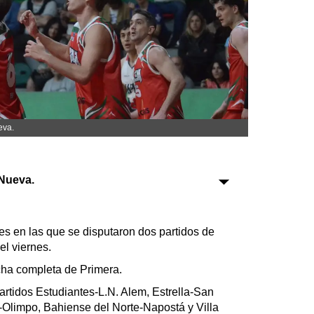
Sociedad
Tecnología
Turismo
Salud
Es viral
eva.
Nueva.
Farmacias
es en las que se disputaron dos partidos de
Transportes
el viernes.
Loterías
cha completa de Primera.
Datos Útiles
artidos Estudiantes-L.N. Alem, Estrella-San
Fúnebres
co-Olimpo, Bahiense del Norte-Napostá y Villa