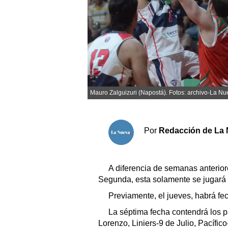
Sociedad y tiempo libre
El tiempo
Cartón Lleno
Mauro Zalguizuri (Napostá). Fotos: archivo-La Nu
Fúnebres
Clasificados
Por
Redacción de La 
Horóscopo
Suplementos
A diferencia de semanas anterior
Servicios
Segunda, esta solamente se jugará 
Previamente, el jueves, habrá fe
La séptima fecha contendrá los p
Lorenzo, Liniers-9 de Julio, Pacífi