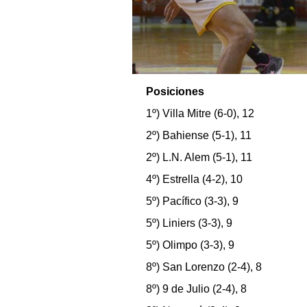
Posiciones
1º) Villa Mitre (6-0), 12
2º) Bahiense (5-1), 11
2º) L.N. Alem (5-1), 11
4º) Estrella (4-2), 10
5º) Pacífico (3-3), 9
5º) Liniers (3-3), 9
5º) Olimpo (3-3), 9
8º) San Lorenzo (2-4), 8
8º) 9 de Julio (2-4), 8