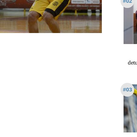
#02
detu
#03