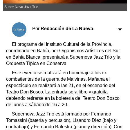
Clasificados
Super Nova Jazz Trío
Horóscopo
Suplementos
Farmacias
Por
Redacción de La Nueva.
Servicios
Transportes
Loterías
El programa del Instituto Cultural de la Provincia,
coordinado en Bahía, por Organismos Artísticos del Sur
Datos Útiles
en Bahía Blanca, presentará a Supernova Jazz Trío y la
Fúnebres
Orquesta Típica en Conserva.
Edictos
Este evento se realizará en homenaje a los ex
Teléfonos de urgencia
combatientes de la guerra de Malvinas. Mañana el
espectáculo se realizará a las 21, en el escenario del
Teatro Don Bosco. La entrada será libre y gratuita
debiendo retirarse en la boletería del Teatro Don Bosco
de lunes a sábado de 16 a 20.
Supernova Jazz Trío está formado por Fernando
Tomassini (batería y percusión), Lisandro Diez (bajo y
contrabajo) y Fernando Balestra (piano y dirección). Con