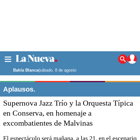
La ciudad
Noticias
Bahía Blanca
|
sábado, 8 de agosto
Punta Alta
La región
Aplausos.
El país
Supernova Jazz Trío y la Orquesta Típica
El mundo
Seguridad
en Conserva, en homenaje a
Opinión
excombatientes de Malvinas
Escenario Olímpico
Deportes
Liga del Sur
El espectáculo será mañana, a las 21, en el escenario