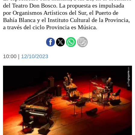
Básquetbol
del Teatro Don Bosco. La propuesta es impulsada
Fútbol
por Organismos Artísticos del Sur, el Puerto de
Bahía Blanca y el Instituto Cultural de la Provincia,
Federal A
a través del ciclo Provincia es Música.
Aplausos
Arte y cultura
Cines
Economía y finanzas
Economía y campo
Con el campo
10:00 |
12/10/2023
Espacio empresas
Sociedad
Sociedad y tiempo
libre
Tecnología
Turismo
Salud
Es viral
El tiempo
Cartón Lleno
Fúnebres