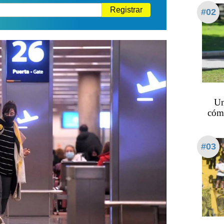
Registrar
#02
Un
cómo
#03