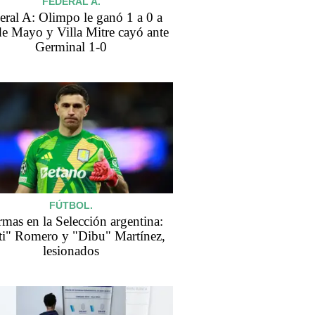
FEDERAL A.
eral A: Olimpo le ganó 1 a 0 a
de Mayo y Villa Mitre cayó ante
Germinal 1-0
FÚTBOL.
rmas en la Selección argentina:
ti" Romero y "Dibu" Martínez,
lesionados