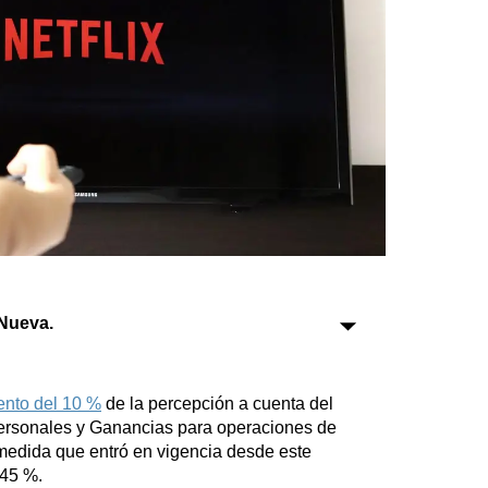
Sociedad
Tecnología
Turismo
Salud
Es viral
Nueva.
Farmacias
Transportes
ento del 10 %
de la percepción a cuenta del
Loterías
ersonales y Ganancias para operaciones de
Datos Útiles
 medida que entró en vigencia desde este
Fúnebres
 45 %.