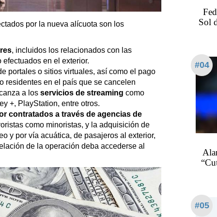
Fed
Sol 
ados por la nueva alícuota son los
ares
, incluidos los relacionados con las
 efectuados en el exterior.
#04
 portales o sitios virtuales, así como el pago
no residentes en el país que se cancelen
lcanza a los
servicios de streaming
como
y +, PlayStation, entre otros.
ior contratados a través de agencias de
oristas como minoristas, y la adquisición de
eo y por vía acuática, de pasajeros al exterior,
celación de la operación deba accederse al
Ala
“Cu
#05