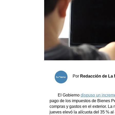
Sociedad y tiempo libre
El tiempo
Cartón Lleno
Fúnebres
Clasificados
Horóscopo
Por
Redacción de La 
Suplementos
Servicios
El Gobierno
dispuso un increm
pago de los impuestos de Bienes P
compras y gastos en el exterior. La
jueves elevó la alícuota del 35 % al