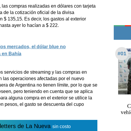
Edictos
 las compras realizadas en dólares con tarjeta
Teléfonos de urgencia
de la cotización oficial de la divisa
$ 135,15. Es decir, los gastos al exterior
asta ayer lo hacían a $ 222.
los mercados, el dólar blue no
#01
a en Bahía
os servicios de streaming y las compras en
án las operaciones afectadas por el nuevo
uera de Argentina no tienen límite, por lo que se
eseen, pero teniendo en cuenta que se aplica
ara alguna compra en el exterior se utilice la
 en pesos, el gasto se descuenta del cupo
C
vehí
letters de La Nueva
sin costo