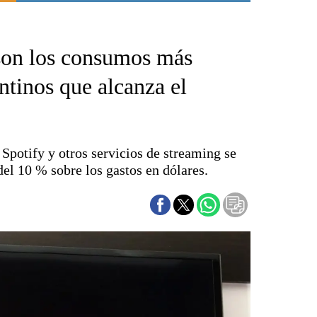
Punta Alta
La región
 son los consumos más
El país
El mundo
entinos que alcanza el
Seguridad
Opinión
Escenario Olímpico
, Spotify y otros servicios de streaming se
Liga del Sur
el 10 % sobre los gastos en dólares.
Básquetbol
Fútbol
Federal A
Aplausos
Cines
Economía y finanzas
Con el campo
Espacio empresas