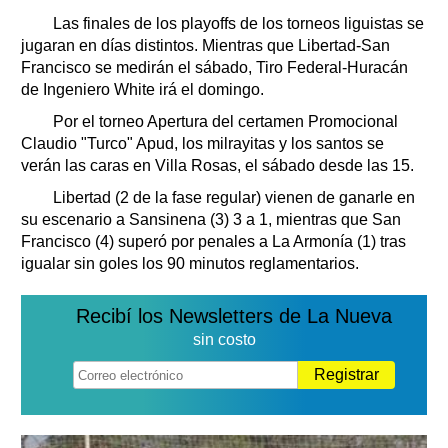
Clasificados
Las finales de los playoffs de los torneos liguistas se
Horóscopo
jugaran en días distintos. Mientras que Libertad-San
Suplementos
Francisco se medirán el sábado, Tiro Federal-Huracán
de Ingeniero White irá el domingo.
Farmacias
Servicios
Por el torneo Apertura del certamen Promocional
Transportes
Claudio "Turco" Apud, los milrayitas y los santos se
Loterías
verán las caras en Villa Rosas, el sábado desde las 15.
Datos Útiles
Libertad (2 de la fase regular) vienen de ganarle en
Fúnebres
su escenario a Sansinena (3) 3 a 1, mientras que San
Edictos
Francisco (4) superó por penales a La Armonía (1) tras
Teléfonos de urgencia
igualar sin goles los 90 minutos reglamentarios.
Recibí los Newsletters de La Nueva
sin costo
Registrar