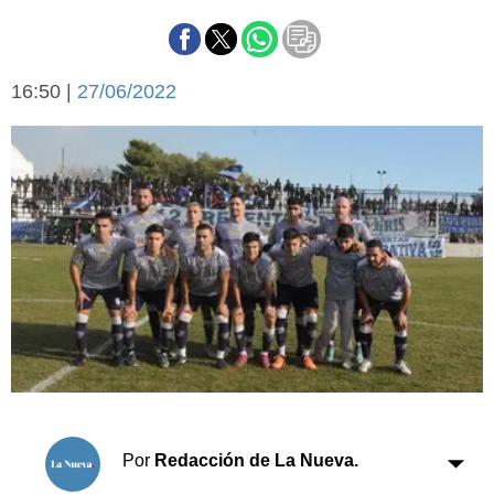
Básquetbol
Fútbol
Federal A
16:50 |
27/06/2022
Aplausos
Arte y cultura
Cines
Economía y finanzas
Economía y campo
Con el campo
Espacio empresas
Sociedad
Sociedad y tiempo
libre
Tecnología
Turismo
Salud
Es viral
El tiempo
Cartón Lleno
Por
Redacción de La Nueva.
Fúnebres