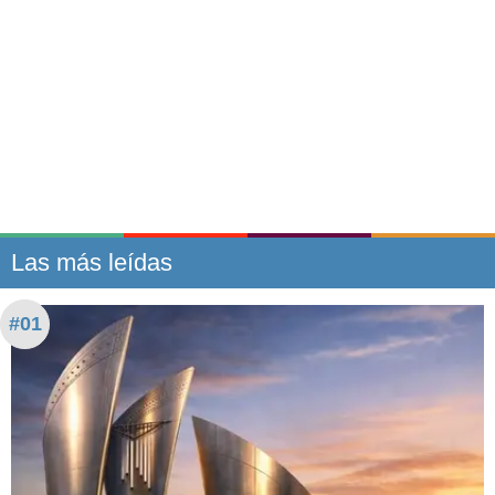
Las más leídas
#01