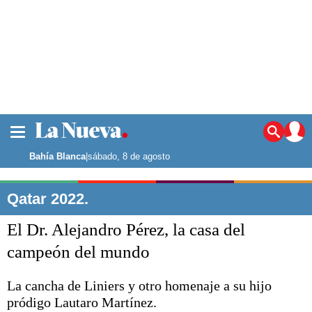
La ciudad
Noticias
Bahía Blanca
|
sábado, 8 de agosto
Punta Alta
La región
Qatar 2022.
El país
El Dr. Alejandro Pérez, la casa del
El mundo
Seguridad
campeón del mundo
Opinión
Escenario Olímpico
La cancha de Liniers y otro homenaje a su hijo
Deportes
pródigo Lautaro Martínez.
Liga del Sur