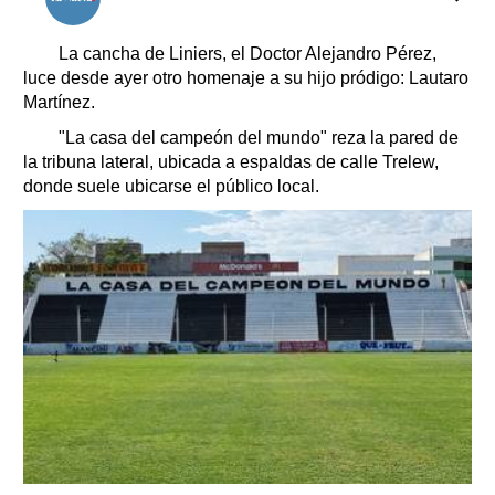
Clasificados
Horóscopo
La cancha de Liniers, el Doctor Alejandro Pérez,
Suplementos
luce desde ayer otro homenaje a su hijo pródigo: Lautaro
Martínez.
Farmacias
Servicios
Transportes
"La casa del campeón del mundo" reza la pared de
la tribuna lateral, ubicada a espaldas de calle Trelew,
Loterías
donde suele ubicarse el público local.
Datos Útiles
Fúnebres
Edictos
Teléfonos de urgencia